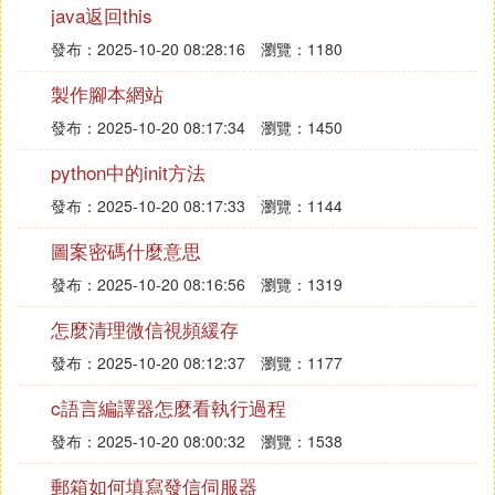
java返回this
榜的選項來避免步數數據的公開。
發布：2025-10-20 08:28:16
瀏覽：1180
3. 安卓怎麼修改微信運動步數
製作腳本網站
安卓怎麼修改微信運動步數？
發布：2025-10-20 08:17:34
瀏覽：1450
步驟1、這是一個免ROOT的方法，在手機中下載比
python中的init方法
翼多開APP即可；步驟2、打開【應用】，點擊首頁
發布：2025-10-20 08:17:33
瀏覽：1144
屏幕下方的【+】號，以添加要多開的應用即微信；
圖案密碼什麼意思
步驟3、點擊要添加APP的添加應用即微信；
發布：2025-10-20 08:16:56
瀏覽：1319
步驟4、打開首頁中的【專屬應用】就可看到比翼多
開的免ROOT專屬功能，找到【運動修改器功能】；
怎麼清理微信視頻緩存
發布：2025-10-20 08:12:37
瀏覽：1177
步驟5、將微信添加到比翼多開並登陸；
步驟6、在【專屬應用】中打開【運動修改器】，未
c語言編譯器怎麼看執行過程
添加的為深灰色虛化處理；
發布：2025-10-20 08:00:32
瀏覽：1538
步驟7、打開要修改的app微信，選擇【修改方式】
郵箱如何填寫發信伺服器