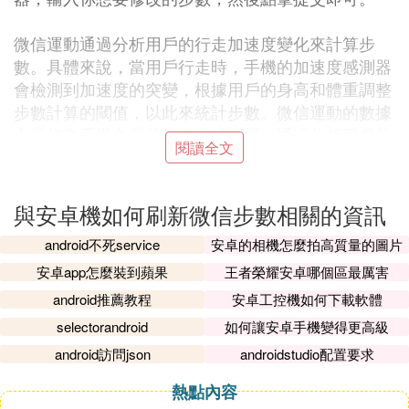
微信運動通過分析用戶的行走加速度變化來計算步
數。具體來說，當用戶行走時，手機的加速度感測器
會檢測到加速度的突變，根據用戶的身高和體重調整
步數計算的閾值，以此來統計步數。微信運動的數據
主要依靠手機內置的加速度感測器，通過分析用戶的
閱讀全文
移動頻率來計算步數。
微信運動的計步功能並不受地形影響，無論是平地行
與安卓機如何刷新微信步數相關的資訊
走還是爬樓梯，都會被計算為每走一步就增加一步的
android不死service
安卓的相機怎麼拍高質量的圖片
步數。然而，如果用戶在行走過程中不斷搖晃手機，
或者使用手環等設備輔助，確實可以增加步數，這種
安卓app怎麼裝到蘋果
王者榮耀安卓哪個區最厲害
行為被認為是作弊。
android推薦教程
安卓工控機如何下載軟體
selectorandroid
如何讓安卓手機變得更高級
如果你不希望他人看到你的步數數據，可以通過iPho
android訪問json
androidstudio配置要求
ne6的設置來關閉這一功能。具體操作是在手機設置
中找到隱私一欄，點擊進入後找到運動與健身一欄，
熱點內容
關閉即可。對於安卓手機，也可以通過取消加入排行