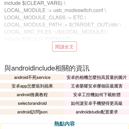
include $(CLEAR_VARS) \
LOCAL_MODULE := usb_modeswitch.conf \
LOCAL_MODULE_CLASS := ETC \
LOCAL_MODULE_PATH := $(TARGET_OUT)/etc \
LOCAL_SRC_FILES :=$(LOCAL_MODULE) \
include $(BUILD_PREBUILT)
閱讀全文
上面的就是 usb_modeswitch.conf 文件到 OUT 下面
的 etc目錄，這個目錄常用來存放配置相關文件。
與androidinclude相關的資訊
上面所有的都說的是Copy File 但是如果需要 Copy
一個文件目錄下所有就需要另做操作了！
android不死service
安卓的相機怎麼拍高質量的圖片
安卓app怎麼裝到蘋果
王者榮耀安卓哪個區最厲害
三、ACP
android推薦教程
安卓工控機如何下載軟體
ACP描述的是一個Android專用的cp命令，在生成sys
selectorandroid
如何讓安卓手機變得更高級
tem.img鏡像文件的過程中是需要用到的。普通的cp
android訪問json
androidstudio配置要求
命令在不同的平台（Mac OS X、MinGW/Cygwin和Li
熱點內容
nux）的實現略有差異，並且可能會導致一些問題，