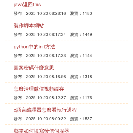
於是Android編譯系統就重寫了自己的cp命令，使得
java返回this
它在不同平台下執行具有統一的行為，並且解決普通
發布：2025-10-20 08:28:16
瀏覽：1180
cp命令可能會出現的問題。例如，在Linux平台上，
製作腳本網站
當我們把一個文件從NFS文件系統拷貝到本地文件系
統時，普通的cp命令總是會認為在NFS文件系統上的
發布：2025-10-20 08:17:34
瀏覽：1449
文件比在本地文件系統上的文件要新，因為前者的時
python中的init方法
間戳精度是微秒，而後者的時間戳精度不是微秒。An
droid專用的cp命令
源碼
可以參考build/tools/acp目
發布：2025-10-20 08:17:33
瀏覽：1144
錄。
圖案密碼什麼意思
⑶ android 除了include還有其他復用布局
發布：2025-10-20 08:16:56
瀏覽：1318
的方法么
怎麼清理微信視頻緩存
盡管Android通過內置了各種各樣的控制項提供了微
發布：2025-10-20 08:12:37
瀏覽：1176
小、可復用的交互性元素，也許你需要復用較大的
c語言編譯器怎麼看執行過程
組件 ---- 某些特定布局文件 。為了更有效率復用的布
發布：2025-10-20 08:00:32
瀏覽：1537
局文件，你可以使用<include />以及<merge />
標簽將其他的布局文件加入到當前的布局文件中。
郵箱如何填寫發信伺服器