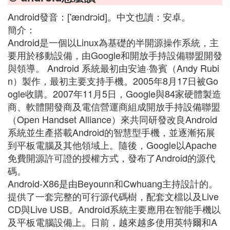
Android發音：['ændrɔid]。中文也讀：安卓。
簡介：
Android是一個以Linux為基礎的半開源操作系統，主
要用於移動設備，由Google和開放手持設備聯盟開發
與領導。 Android 系統最初由安迪·魯賓（Andy Rubi
n）製作，最初主要支持手機。2005年8月17日被Go
ogle收購。2007年11月5日，Google與84家硬體製造
商、軟體開發商及電信營運商組成開放手持設備聯盟
（Open Handset Alliance）來共同研發改良Android
系統並生產搭載Android的智慧型手機，並逐漸拓展
到平板電腦及其他領域上。隨後，Google以Apache
免費開源許可證的授權方式，發布了Android的源代
碼。
Android-X86是由Beyounn和Cwhuang主持設計的。
提供了一套完整的可行源代碼樹，配套文檔以及Live
CD與Live USB。Android系統主要應用在智能手機以
及平板電腦設備上。日前，越來越多使用英特爾和A