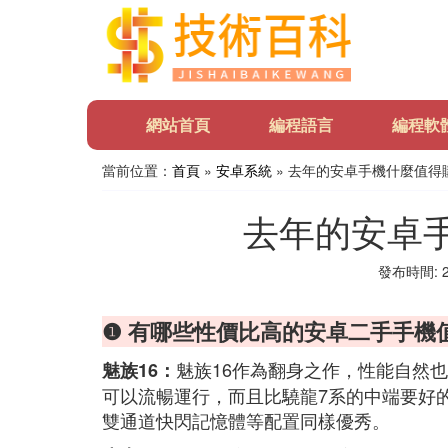
網站首頁
編程語言
編程軟
當前位置：
首頁
»
安卓系統
» 去年的安卓手機什麼值得
去年的安卓
發布時間: 20
❶ 有哪些性價比高的安卓二手手機
魅族16作為翻身之作，性能自然也
魅族16：
可以流暢運行，而且比驍龍7系的中端要好
雙通道快閃記憶體等配置同樣優秀。