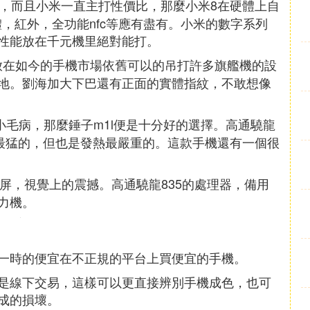
，而且小米一直主打性價比，那麼小米8在硬體上自
憶體，紅外，全功能nfc等應有盡有。小米的數字系列
性能放在千元機里絕對能打。
即使放在如今的手機市場依舊可以的吊打許多旗艦機的設
地。劉海加大下巴還有正面的實體指紋，不敢想像
毛病，那麼錘子m1l便是十分好的選擇。高通驍龍
戲最猛的，但也是發熱最嚴重的。這款手機還有一個很
屏，視覺上的震撼。高通驍龍835的處理器，備用
力機。
一時的便宜在不正規的平台上買便宜的手機。
是線下交易，這樣可以更直接辨別手機成色，也可
成的損壞。