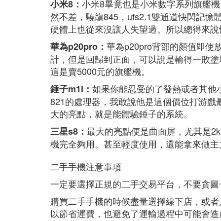
小米8畢竟也是小米數字系列旗艦機
小米8：
然不差，驍龍845，ufs2.1雙通道快閃記
硬體上也從來沒讓人失望過。所以總得來說
華為p20pro背部的顏值
華為p20pro：
計，但是回歸到正面，可以說是輸得一敗塗
這是賣5000元的旗艦機。
如果你能忍受的了發熱或者其他小
錘子m1l：
821的處理器，我敢說他是這個價位打游
大的亮點，就是能體驗錘子的系統。
最大的亮點便是曲面屏，尤其是2k
三星s8：
機完全夠用。甚至輕度使用，還能拿來做主
二手手機注意事項
一定要選擇正規的二手交易平台，不要貪圖
購買二手手機的時候盡量選擇線下店，或者
以節省運費，也避免了運輸過程中可能會造