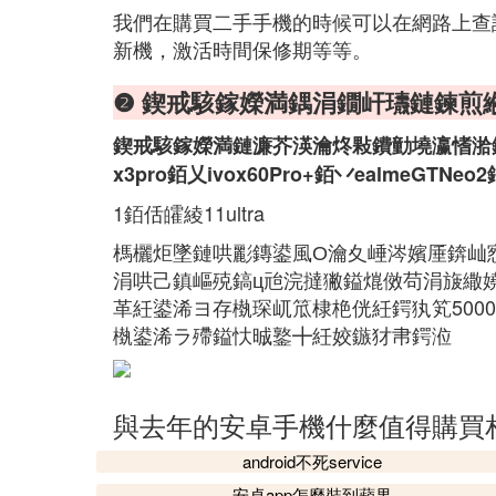
我們在購買二手手機的時候可以在網路上查
新機，激活時間保修期等等。
❷ 鍥戒駭鎵嬫満鍝涓鐗屽瓙鏈鍊煎
鍥戒駭鎵嬫満鏈濂芥渶瀹炵敤鐨勭墝瀛愭湁錛氬皬綾1
x3pro銆乂ivox60Pro+銆丷ealmeGTNeo2
1銆佸皬綾11ultra
榪欐炬墜鏈哄彲鏄鍙風О瀹夊崜涔嬪厜錛屾
涓哄己鎮嶇殑鎬ц兘浣撻獙鎰熴傚苟涓旇繖嬈炬
革紝鍙浠ヨ存槸琛屼笟棣栬侊紝鍔犱笂500
槸鍙浠ラ殢鎰忕晠鐜╋紝姣鏃犲帇鍔涖
與去年的安卓手機什麼值得購買
android不死service
安卓app怎麼裝到蘋果