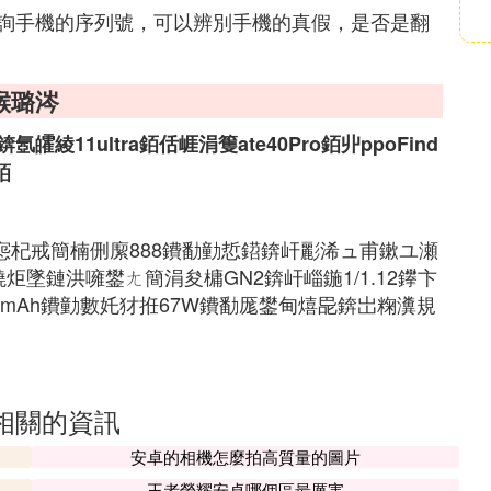
詢手機的序列號，可以辨別手機的真假，是否是翻
緱璐涔
1ultra銆佸崕涓篗ate40Pro銆丱ppoFind
銆
惌杞戒簡楠侀緳888鐨勫勭悊鍣錛屽彲浠ュ甫鏉ユ瀬
墜鏈洪噰鐢ㄤ簡涓夋槦GN2錛屽崰鍦1/1.12鑻卞
0mAh鐨勭數奼犲拰67W鐨勫厖鐢甸熺巼錛岀粷瀵規
相關的資訊
安卓的相機怎麼拍高質量的圖片
王者榮耀安卓哪個區最厲害