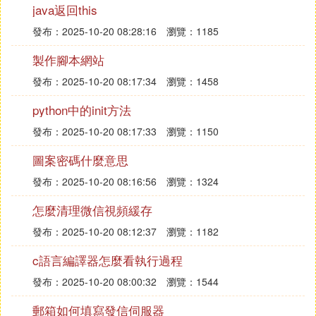
java返回this
Matrix是一個已經封裝好的矩陣，最重要的作用就是
對坐標點進行變換。
發布：2025-10-20 08:28:16
瀏覽：1185
舉個栗子：
製作腳本網站
1.某個點(x0，y0，1)通過單位矩陣E映射得到的點還
是(x0,y0,1)。
發布：2025-10-20 08:17:34
瀏覽：1458
3.點(x0，y0，1)通過矩陣T映射得到的點就會做如下
python中的init方法
的變換
發布：2025-10-20 08:17:33
瀏覽：1150
可以看到點(x0，y0，1)經過T矩陣在x軸方向上平移
圖案密碼什麼意思
了dx，在y軸方向上平移了dy。
發布：2025-10-20 08:16:56
瀏覽：1324
我們維護一
通過以上的變換可以得到具體的思路：
怎麼清理微信視頻緩存
個圖像對應的矩陣mCurrentMatrix，該矩陣主要是對I
mageView中的圖像的各個點進行映射。ImageView
發布：2025-10-20 08:12:37
瀏覽：1182
在容器位置擺放完成之後，置mCurrentMatrix矩陣為
c語言編譯器怎麼看執行過程
單位矩陣。當onTouchEvent()方法中觸發單點觸控並
且手指進行平移的時候，調用矩陣mCurrentMatrix的
發布：2025-10-20 08:00:32
瀏覽：1544
postTranslate(dx,dy)，對mCurrentMatrix進行變換。
郵箱如何填寫發信伺服器