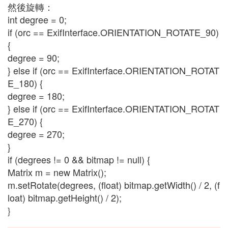
然後旋轉：
int degree = 0;
if (orc == ExifInterface.ORIENTATION_ROTATE_90)
{
degree = 90;
} else if (orc == ExifInterface.ORIENTATION_ROTAT
E_180) {
degree = 180;
} else if (orc == ExifInterface.ORIENTATION_ROTAT
E_270) {
degree = 270;
}
if (degrees != 0 && bitmap != null) {
Matrix m = new Matrix();
m.setRotate(degrees, (float) bitmap.getWidth() / 2, (f
loat) bitmap.getHeight() / 2);
}