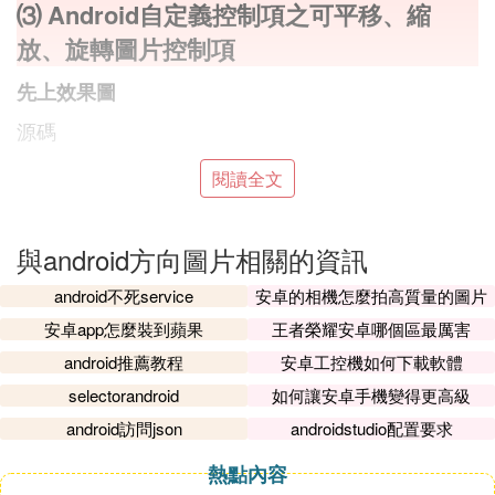
⑶ Android自定義控制項之可平移、縮
放、旋轉圖片控制項
先上效果圖
源碼
單點拖動圖片對圖片進行平移操作。雙手縮放圖片大
閱讀全文
小和旋轉圖片到一定的角度。圖片縮放的時候 不能
大於最大的縮放因子和小於最小的縮放因子。大於最
大縮放因子或者小於最小縮放因子需要對圖像進行回
與android方向圖片相關的資訊
彈。圖片旋轉的角度只能為90度的倍數，不滿足90度
android不死service
安卓的相機怎麼拍高質量的圖片
要進行回彈。圖片回彈要一個漸變的效果。
安卓app怎麼裝到蘋果
王者榮耀安卓哪個區最厲害
首先，Android中提供了Matrix類可以對
大體思路：
android推薦教程
安卓工控機如何下載軟體
圖像進行處理。其次，要顯示一張圖片最容易想到的
selectorandroid
如何讓安卓手機變得更高級
就是ImageView。回彈要求漸變的過程，可以通過屬
性動畫進行設置。所以大體的思路是：繼承ImageVie
android訪問json
androidstudio配置要求
w，重寫onTouchEvent()方法，判斷事件類型，在對
熱點內容
應的事件使用Matrix對圖像進行變換。