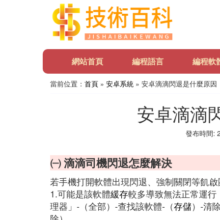
網站首頁
編程語言
編程軟
當前位置：
首頁
»
安卓系統
» 安卓滴滴閃退是什麼原因
安卓滴滴
發布時間: 20
㈠ 滴滴司機閃退怎麼解決
若手機打開軟體出現閃退、強制關閉等飢啟
1.可能是該軟體
緩存
較多導致無法正常運行
理器」-（全部）-查找該軟體-（
存儲
）-清
除）。