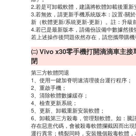
2.若是可卸載軟體，建議將軟體卸載後重
3.若無效，請更新手機系統版本：設置-關
新（軟體更新/系統更新-更新）。註：升級
4.若已是最新版本，請備份設備中數據然後
若上述操作後問題依然存在，請您攜帶購機
㈡ Vivo x30零手機打開滴滴
閉
第三方軟體閃退
1、使用一鍵加脊明速清理後台運行程序；
2、重啟手機；
3、清除軟體數據緩存；
4、檢查更新系統；
5、更新、卸載重新安裝軟體；
6、卸載第三方殺毒，管理類軟體。如：騰訊
存在惡意代碼，會被殺毒軟體攔截因而出現
運行異常；轎裂同時，安裝幾個殺毒軟體，