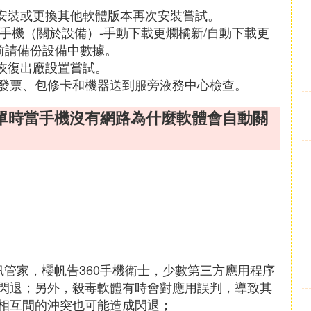
新安裝或更換其他軟體版本再次安裝嘗試。
於手機（關於設備）-手動下載更爛橘新/自動下載更
前請備份設備中數據。
恢復出廠設置嘗試。
發票、包修卡和機器送到服旁液務中心檢查。
車主接單時當手機沒有網路為什麼軟體會自動關
管家，櫻帆告360手機衛士，少數第三方應用程序
閃退；另外，殺毒軟體有時會對應用誤判，導致其
相互間的沖突也可能造成閃退；