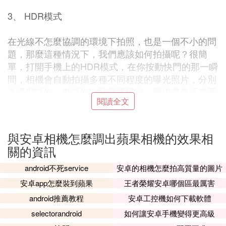
3、 HDR模式
在光線不怎麼協調的環境下拍照，也是一個不小的問
題，那麼這種情況下，我們應該如何拍攝呢？很簡
單，打開手機上的HDR模式，在你按動快門的那一瞬
間，相機會自動拍攝多種不同程度的曝光照片，分別
為過度曝光、低曝光、和普通曝光，最後將每張畫面
閱讀全文
的優質之處合成為最後的成片， 不得不說是一個非
常實用的功能喲！
與安卓相機怎麼調出蘋果相機的效果相
關的資訊
經歷了重重苦難，最後拍出來的照片可得注意注意保
存呀，要是真的不小心刪除了珍貴的成片，也不用太
android不死service
安卓的相機怎麼拍高質量的圖片
著急，我再給你一顆"後悔葯"，在華為手機應用市場
安卓app怎麼裝到蘋果
王者榮耀安卓哪個區最厲害
里，我們可以找到【手機數據恢復精靈】，通過它的
android推薦教程
安卓工控機如何下載軟體
照片恢復功能呢，我們可以輕輕鬆鬆的恢復喲！
selectorandroid
如何讓安卓手機變得更高級