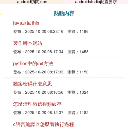
android訪問json
androidstudio配置要求
4、 拍照小技巧
熱點內容
java返回this
上述是心得，那麼這第四點可就是拍照的大招了，不
會拍照也記不住這些實用功能，沒關系，我們可以開
發布：2025-10-20 08:28:16
瀏覽：1186
啟華為手機中的【AI智能大師】，它可以幫助我們只
製作腳本網站
能識別出拍攝對象，還能自動切換到最合適的模式中
去，比如我們在晚上打開相機拍照，它就會自動切換
發布：2025-10-20 08:17:34
瀏覽：1458
到夜間模式！這招是不是最實用的？
python中的init方法
發布：2025-10-20 08:17:33
瀏覽：1150
好啦，那麼以上就是本期分享的內容啦，如果你在拍
圖案密碼什麼意思
照上面有什麼不懂或者是不理解的方面，可以在評論
發布：2025-10-20 08:16:56
瀏覽：1324
區中留言詢問喲！筆者一定知無不言~
怎麼清理微信視頻緩存
『貳』 請問
安卓手機
有什麼軟體拍出來能
發布：2025-10-20 08:12:37
瀏覽：1182
和蘋果原相機一樣，或者濾鏡也行，只要拍
c語言編譯器怎麼看執行過程
出來跟蘋果相機拍出來一樣