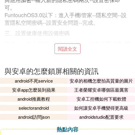
可。
FuntouchOS3.0以下：進入手機i管家--隱私空間--設
置隱私空間密碼--設置安全問題--完成。
三、設置健康使用設備密碼
方法一：進入i管家--（實用工具）--健康使用設備--開
閱讀全文
啟「健康使用設備密碼」；
方法二：進入設置--健康使用設備--開啟「健康使用
設備密碼」，輸入密碼並設置安全問題即可。
與安卓的怎麼鎖屏相關的資訊
若有更多疑問，可進入此鏈接網頁鏈接咨詢在線客服
android不死service
安卓的相機怎麼拍高質量的圖片
了解詳情。
安卓app怎麼裝到蘋果
王者榮耀安卓哪個區最厲害
㈢ 使用
安卓系統
的手機怎麼設置手勢鎖屏
android推薦教程
安卓工控機如何下載軟體
selectorandroid
如何讓安卓手機變得更高級
在安卓手機上設置鎖屏密碼，首先需要確認手機的操
作系統版本，確保其在7.0及以上。這是因為不同版
android訪問json
androidstudio配置要求
本的Android系統可能有不同的設置步驟。
熱點內容