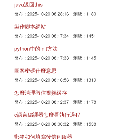
java返回this
進入手機的「設置」應用後，你將看到一系列的選
項。在「個人」部分下方，尋找並點擊「安全」選
發布：2025-10-20 08:28:16
瀏覽：1180
項，這將帶你進入鎖屏設置界面。
製作腳本網站
在鎖屏設置頁面，你會看到一個名為「屏幕鎖定」的
發布：2025-10-20 08:17:34
瀏覽：1451
項目。點擊該項目，將彈出一個菜單，其中包含多種
python中的init方法
鎖屏方式供你選擇，比如圖案、密碼、PIN碼等。為
發布：2025-10-20 08:17:33
瀏覽：1145
了設置手勢鎖屏，你需要點擊「屏幕鎖定方式」選
項。
圖案密碼什麼意思
發布：2025-10-20 08:16:56
瀏覽：1319
在手勢鎖屏的設置頁面，你可以根據個人喜好來設定
手勢路徑，這需要一定的練習才能熟練掌握。一旦設
怎麼清理微信視頻緩存
定完畢，你需要按照設定的手勢在鎖屏界面上繪制，
發布：2025-10-20 08:12:37
瀏覽：1178
以驗證你的設置是否正確。
c語言編譯器怎麼看執行過程
另外，你還可以在鎖屏設置頁面中調整自動鎖定的時
發布：2025-10-20 08:00:32
瀏覽：1538
間，以及電源按鈕和鎖定屏幕的消息設置。這些都可
郵箱如何填寫發信伺服器
以根據你的需要進行調整，以確保手機的安全性和便