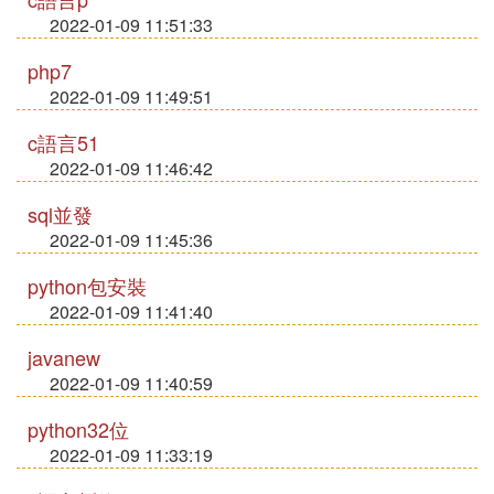
2022-01-09 11:51:33
php7
2022-01-09 11:49:51
c語言51
2022-01-09 11:46:42
sql並發
2022-01-09 11:45:36
python包安裝
2022-01-09 11:41:40
javanew
2022-01-09 11:40:59
python32位
2022-01-09 11:33:19