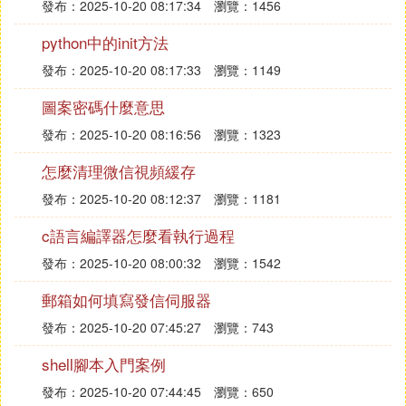
發布：2025-10-20 08:17:34
瀏覽：1456
python中的init方法
發布：2025-10-20 08:17:33
瀏覽：1149
圖案密碼什麼意思
發布：2025-10-20 08:16:56
瀏覽：1323
怎麼清理微信視頻緩存
發布：2025-10-20 08:12:37
瀏覽：1181
c語言編譯器怎麼看執行過程
發布：2025-10-20 08:00:32
瀏覽：1542
郵箱如何填寫發信伺服器
發布：2025-10-20 07:45:27
瀏覽：743
shell腳本入門案例
發布：2025-10-20 07:44:45
瀏覽：650