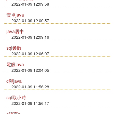
2022-01-09 12:09:58
安卓java
2022-01-09 12:09:57
java居中
2022-01-09 12:09:16
sql參數
2022-01-09 12:06:07
電腦java
2022-01-09 12:04:05
c與java
2022-01-09 11:56:28
sql取小時
2022-01-09 11:56:17
c語言p