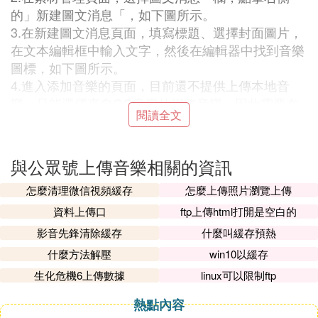
的」新建圖文消息「，如下圖所示。
3.在新建圖文消息頁面，填寫標題、選擇封面圖片，
在文本編輯框中輸入文字，然後在編輯器中找到音樂
圖標，如下圖所示。
4.進入添加音樂的頁面，目前還不提供上傳本地音
樂，只能選擇來自QQ音樂的網路音樂。因此需要在
閱讀全文
搜索框中，輸入歌名或者作者來找尋。選擇好音樂後
點擊」確定「即可，如下圖所示。
5.然後在內容編輯框中，可以看到添加進入的音樂，
與公眾號上傳音樂相關的資訊
如下圖所示。
6.內容確認好之後，點底部的」保存「即完成了文章
怎麼清理微信視頻緩存
怎麼上傳照片瀏覽上傳
的編輯了，以後群發即可了，如下圖所示。
資料上傳口
ftp上傳html打開是空白的
影音先鋒清除緩存
什麼叫緩存預熱
4. 微信公眾號怎麼添加自己的音樂
什麼方法解壓
win10以緩存
生化危機6上傳數據
linux可以限制ftp
微信公眾號添加自己的音樂方法
1、微信公眾平台入口，輸入賬號信息登陸進入後
熱點內容