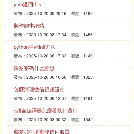
台，點管理-素材管理，如下圖所示。
java返回this
發布：2025-10-20 08:28:16
瀏覽：1183
5. 訂閱號住上怎麼發歌曲
製作腳本網站
1.復制尋找到的音樂盒代碼,用代碼實現,可以設置隱
發布：2025-10-20 08:17:34
瀏覽：1456
身播放、手動播放或者自動播放。
2.首先打開自己的微信公眾號，找到「素材管理」
python中的init方法
「新建圖文消息」
發布：2025-10-20 08:17:33
瀏覽：1149
1.在新建圖文消息的頁面，我們可以編輯多種元素，
上傳音樂，視頻，音頻等。在這里點擊「音樂」，然
圖案密碼什麼意思
後搜索想要插入在文章的音樂（這里只能搜索到騰訊
發布：2025-10-20 08:16:56
瀏覽：1323
音樂里的）找到後單擊，就出現在文章里了，如圖。
怎麼清理微信視頻緩存
2.如果沒有找到想要的音樂，而是想要上傳自己的音
樂和語音到微信文章中。這里在音頻中上傳。
發布：2025-10-20 08:12:37
瀏覽：1181
3.上傳的音頻下面有說明，格式支持mp3、wma、wa
c語言編譯器怎麼看執行過程
v、amr，文件大小不超過30M，語音時長不超過30
分鍾。寫好標題和分類，上傳然後保存下就可以了。
發布：2025-10-20 08:00:32
瀏覽：1542
4.然後點擊語音，就可以放在文章里了。
郵箱如何填寫發信伺服器