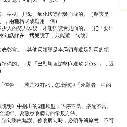
志、桔梗、貝母、氯化銨等配製而成的。（應該是
」，兩種格式或選用一個）
多少人的努力以後，才能與讀者見面的。（把「要出
兩句話揉在一塊兒說了，只能選一句說）
次表彰會。（其他局領導是本局領導還是別局的領
有準備的。（是「巴勒斯坦游擊隊進攻以色列」，還
）
「倖免」，就是沒有死，怎麼能說「死難者」中的
試說明》中指出的6種類型；語序不當、搭配不當、
合邏輯。要熟悉改病句的常規方法。
，語句明白無誤。修改病句時，必須保留原意，不可