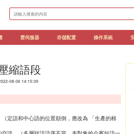
體
雲伺服器
存儲配置
操作系統
壓縮語段
22-08-06 14:15:39
。（定語和中心語的位置顛倒，應改為 「生產的棉
的交談。（多層狀語語序不當，表對象的介賓短語一