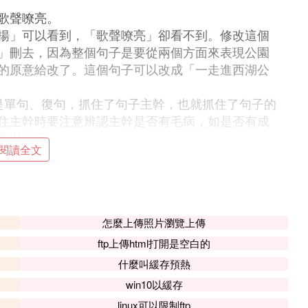
歌聲嘹亮。
揚」可以看到，「歌聲嘹亮」卻看不到。修改這個
」刪去，因為整個句子是要從兩個方面來表現公園
的原意給改了。這個句子可以改成「一走進西湖公
是單句、復句，抓住了句子主幹，也就抓住了句子的
住主幹時要注意辨認主幹是否有毛病，如是否有成
予以改正。
閱讀全文
上級領導為了嚴肅法紀，決定給他行政記過處分，並
並賠償……」顯然有悖整個句子的意思，「賠償」
導。應在「賠償」前面加上「責令他」。
中心語的搭配是否恰當，句子的實詞、虛詞的運用是
怎麼上傳照片瀏覽上傳
ftp上傳html打開是空白的
成的作文。
什麼叫緩存預熱
「兩」。如不說「二張桌子」「二盞燈」，而說
win10以緩存
linux可以限制ftp