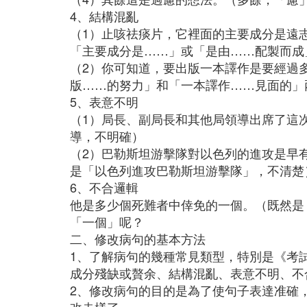
4、結構混亂
（1）止咳祛痰片，它裡面的主要成分是遠
「主要成分是……」或「是由……配製而成
（2）你可知道，要出版一本譯作是要經過
版……的努力」和「一本譯作……見面的」
5、表意不明
（1）局長、副局長和其他局領導出席了這
導，不明確）
（2）巴勒斯坦游擊隊對以色列的進攻是早
是「以色列進攻巴勒斯坦游擊隊」，不清楚
6、不合邏輯
他是多少個死難者中倖免的一個。（既然是
「一個」呢？
二、修改病句的基本方法
1、了解病句的幾種常見類型，特別是《考
成分殘缺或贅余、結構混亂、表意不明、不
2、修改病句的目的是為了使句子表達准確