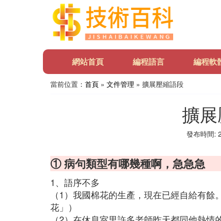
網站首頁
編程語言
編程軟
當前位置：
首頁
»
文件管理
» 擴展壓縮語段
擴展
發布時間: 20
① 病句類型有哪幾種啊，急急急
1、語序不多
（1）我國棉花的生產，現在已經自給有餘
花」）
（2）在休息室里許多老師昨天都同他熱情