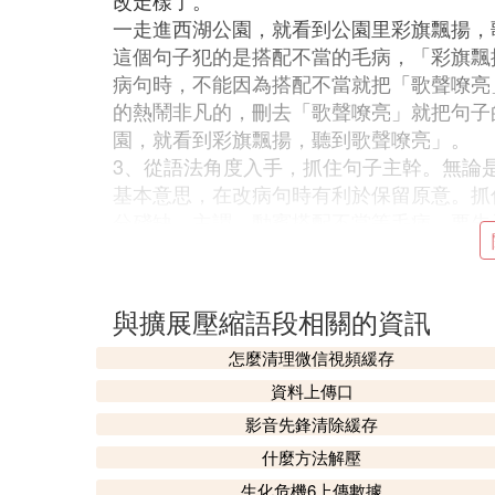
改走樣了。
一走進西湖公園，就看到公園里彩旗飄揚，
這個句子犯的是搭配不當的毛病，「彩旗飄
病句時，不能因為搭配不當就把「歌聲嘹亮
的熱鬧非凡的，刪去「歌聲嘹亮」就把句子
園，就看到彩旗飄揚，聽到歌聲嘹亮」。
3、從語法角度入手，抓住句子主幹。無論
基本意思，在改病句時有利於保留原意。抓
分殘缺，主謂、動賓搭配不當等毛病，要先
糧庫主任的失職，使40噸小麥霉爛變質。
賠償部分經濟損失。
這個句子的主幹是「上級領導……決定……
與擴展壓縮語段相關的資訊
的人應該是失職的糧庫主任，而不是上級領
4、從詞法角度入手，看看句子的修飾語同
怎麼清理微信視頻緩存
否恰當。
資料上傳口
語文課下課後，黃曉靜交給老師二篇課外完
影音先鋒清除緩存
這個句子中數詞運用不當，應把「二」改成
什麼方法解壓
「兩張桌子」「兩盞燈」。
生化危機6上傳數據