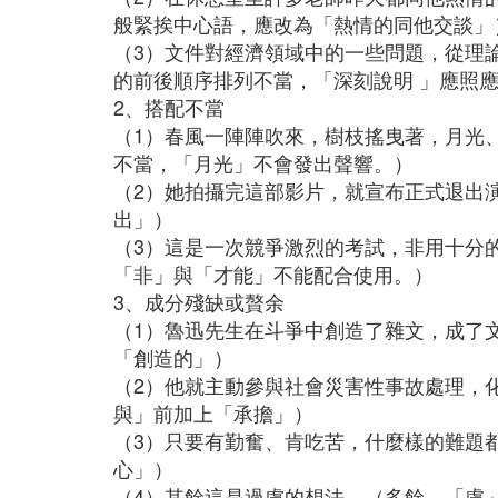
般緊挨中心語，應改為「熱情的同他交談」
（3）文件對經濟領域中的一些問題，從理
的前後順序排列不當，「深刻說明 」應照
2、搭配不當
（1）春風一陣陣吹來，樹枝搖曳著，月光
不當，「月光」不會發出聲響。）
（2）她拍攝完這部影片，就宣布正式退出
出」）
（3）這是一次競爭激烈的考試，非用十分
「非」與「才能」不能配合使用。）
3、成分殘缺或贅余
（1）魯迅先生在斗爭中創造了雜文，成了
「創造的」）
（2）他就主動參與社會災害性事故處理，
與」前加上「承擔」）
（3）只要有勤奮、肯吃苦，什麼樣的難題
心」）
（4）其餘這是過慮的想法。（多餘，「慮