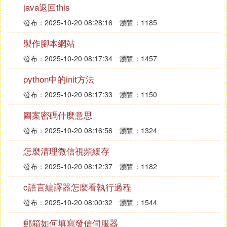
溫馨提示：以上路徑以網上營業廳實際顯示信息為
java返回this
准。
發布：2025-10-20 08:28:16
瀏覽：1185
❽ 怎麼測試上行寬頻網速
製作腳本網站
發布：2025-10-20 08:17:34
瀏覽：1457
❾ 怎麼測試自己寬頻的上行速度
python中的init方法
測試電腦的上傳速度,步驟如下：
發布：2025-10-20 08:17:33
瀏覽：1150
1、在測試上傳速度之前，要盡量關閉一切正在耗費
圖案密碼什麼意思
網路的應用程序，如視頻客戶端、正在下載文件的下
發布：2025-10-20 08:16:56
瀏覽：1324
載軟體（如迅雷、QQ旋風）等。
怎麼清理微信視頻緩存
發布：2025-10-20 08:12:37
瀏覽：1182
c語言編譯器怎麼看執行過程
發布：2025-10-20 08:00:32
瀏覽：1544
郵箱如何填寫發信伺服器