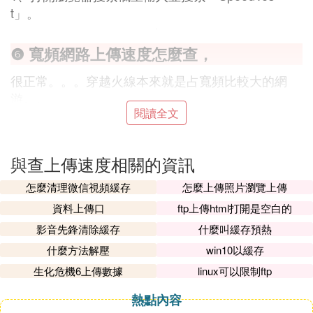
t」。
❻ 寬頻網路上傳速度怎麼查，
很正常。。。穿越火線本來就是占寬頻比較大的網
游。。
閱讀全文
❼ 怎麼測上傳網速
1、可在電腦進入運行程序，輸入CMD，然後鍵入pin
與查上傳速度相關的資訊
g+空格+你的IP地址（+號無需輸入），按回車鍵就
怎麼清理微信視頻緩存
怎麼上傳照片瀏覽上傳
可以了。
資料上傳口
ftp上傳html打開是空白的
2、如果是聯通寬頻用戶，也可登陸網上營業廳www.
10010.com ，首頁點擊「我的聯通」-「便民服務」-
影音先鋒清除緩存
什麼叫緩存預熱
「寬頻測速」，即可根據頁面提示信息進行測速。也
什麼方法解壓
win10以緩存
可以使用寬頻號碼登錄聯通手機營業廳客戶端——查
生化危機6上傳數據
linux可以限制ftp
詢——寬頻業務查詢——立即測試（「寬頻測速」業
務不支持免流）。
熱點內容