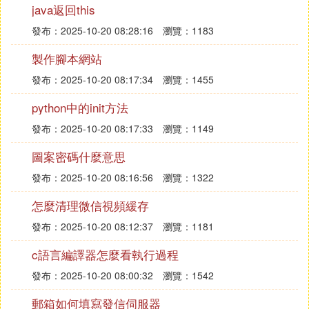
java返回this
戶歸到相應的組中，便於管理。
發布：2025-10-20 08:28:16
瀏覽：1183
★ 「域→用戶」：這里有剛建立的兩個賬號，其中
的細節設置十分重要，具體如下。
製作腳本網站
賬號：如果有用戶違反FTP的規定，可以點擊此處的
發布：2025-10-20 08:17:34
瀏覽：1455
「禁用賬號」，讓該用戶在一段時間內被禁止登錄。
另外此處的「鎖定用戶於主目錄」一定要勾選，否則
python中的init方法
硬碟的絕對地址將暴露。
發布：2025-10-20 08:17:33
瀏覽：1149
常規：根據自身的實際需要，在此設置最大的下載和
上傳速度、登錄到本伺服器的最大用戶數、同一IP的
圖案密碼什麼意思
登錄線程數等。
發布：2025-10-20 08:16:56
瀏覽：1322
IP訪問：可以在此拒絕某個討厭的IP訪問FTP伺服
怎麼清理微信視頻緩存
器，只要在「編輯規則」處填上某個IP地址，以後該I
P的訪問將會全部被攔下。
發布：2025-10-20 08:12:37
瀏覽：1181
配額：勾選「啟用磁碟配額」，在此為每位FTP用戶
c語言編譯器怎麼看執行過程
設置硬碟空間。點擊「計算當前」，可知當前的所有
已用空間大小，在「最大」一欄中設定最大的空間
發布：2025-10-20 08:00:32
瀏覽：1542
值。
郵箱如何填寫發信伺服器