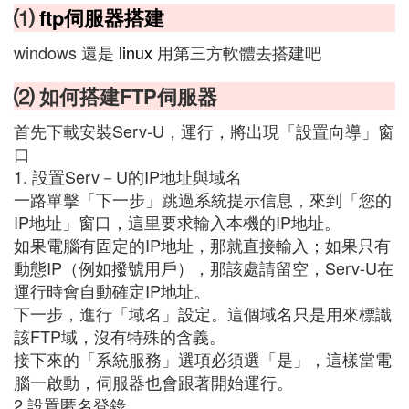
⑴
ftp
伺服器搭建
windows 還是
linux
用第三方軟體去搭建吧
⑵ 如何搭建FTP伺服器
首先下載安裝Serv-U，運行，將出現「設置向導」窗
口
1. 設置Serv－U的IP地址與域名
一路單擊「下一步」跳過系統提示信息，來到「您的
IP地址」窗口，這里要求輸入本機的IP地址。
如果電腦有固定的IP地址，那就直接輸入；如果只有
動態IP（例如撥號用戶），那該處請留空，Serv-U在
運行時會自動確定IP地址。
下一步，進行「域名」設定。這個域名只是用來標識
該FTP域，沒有特殊的含義。
接下來的「系統服務」選項必須選「是」，這樣當電
腦一啟動，伺服器也會跟著開始運行。
2.設置匿名登錄