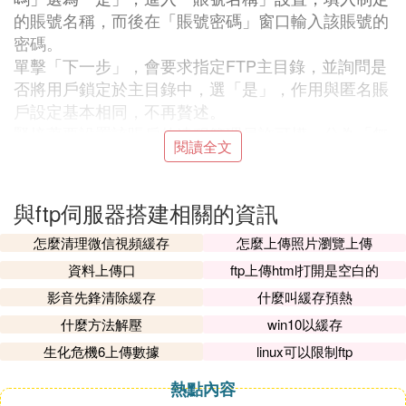
的賬號名稱，而後在「賬號密碼」窗口輸入該賬號的
密碼。
單擊「下一步」，會要求指定FTP主目錄，並詢問是
否將用戶鎖定於主目錄中，選「是」，作用與匿名賬
戶設定基本相同，不再贅述。
緊接著要設置該賬戶的遠程管理員許可權，分為「無
閱讀全文
許可權」、「組管理員」、「域管理員」、「只讀管
理員」和「系統管理員」五種選項，每項的許可權各
不相同，可根據具體情況進行選擇。
與ftp伺服器搭建相關的資訊
4.管理員設置
怎麼清理微信視頻緩存
怎麼上傳照片瀏覽上傳
對FTP伺服器來說，建立多個域是非常有用的，每個
資料上傳口
ftp上傳html打開是空白的
域都有各自的用戶、組和相關的設置。
影音先鋒清除緩存
什麼叫緩存預熱
★ 首先點擊窗體左方的「本地伺服器」，勾選右邊
什麼方法解壓
win10以緩存
的「自動開始（系統服務）」。
生化危機6上傳數據
linux可以限制ftp
★ 選擇左方的「域→活動」，這里記載了該域下所
有用戶的活動情況，是非常重要的監控數據。
熱點內容
★ 「域→組」：在此可自建一些用戶組，把各類用