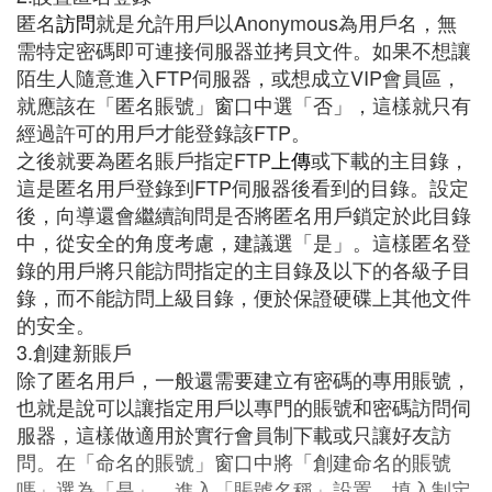
匿名
訪問
就是允許用戶以Anonymous為用戶名，無
需特定密碼即可連接伺服器並拷貝文件。如果不想讓
陌生人隨意進入FTP伺服器，或想成立VIP會員區，
就應該在「匿名賬號」窗口中選「否」，這樣就只有
經過許可的用戶才能登錄該FTP。
之後就要為匿名賬戶指定FTP
上傳
或下載的主目錄，
這是匿名用戶登錄到FTP伺服器後看到的目錄。設定
後，向導還會繼續詢問是否將匿名用戶鎖定於此目錄
中，從安全的角度考慮，建議選「是」。這樣匿名登
錄的用戶將只能訪問指定的主目錄及以下的各級子目
錄，而不能訪問上級目錄，便於保證硬碟上其他文件
的安全。
3.創建新賬戶
除了匿名用戶，一般還需要建立有密碼的專用賬號，
也就是說可以讓指定用戶以專門的賬號和密碼訪問伺
服器，這樣做適用於實行會員制下載或只讓好友訪
問。在「命名的賬號」窗口中將「創建命名的賬號
嗎」選為「是」，進入「賬號名稱」設置，填入制定