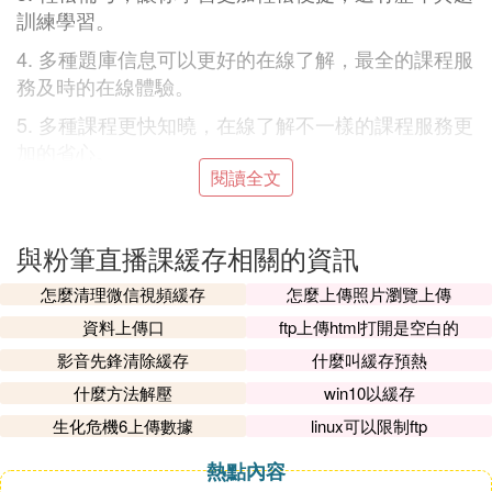
訓練學習。
4. 多種題庫信息可以更好的在線了解，最全的課程服
務及時的在線體驗。
5. 多種課程更快知曉，在線了解不一樣的課程服務更
加的省心。
閱讀全文
6. 超多課程可以快速的了解，針對最全的線上課程及
時的在線了解。
與粉筆直播課緩存相關的資訊
粉筆職教app優勢：
1，個性出題：根據目標考試的考點，考頻，難度，
怎麼清理微信視頻緩存
怎麼上傳照片瀏覽上傳
智能出題；記錄用戶練習情況，生成數據報告，預測
資料上傳口
ftp上傳html打開是空白的
考分。
影音先鋒清除緩存
什麼叫緩存預熱
2，在線直播課：全國名師直播課程，可實時參與互
什麼方法解壓
win10以緩存
動，體驗真實上課場景，課程無限次回放。
生化危機6上傳數據
linux可以限制ftp
3，全面覆蓋多個考試類型：目標考試類型覆蓋公務
熱點內容
員，教師，司考三大類，根據考試目標提供不同的題