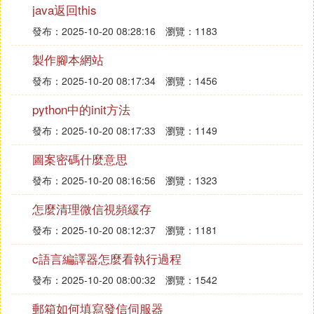
java返回this
庫和直播課。
發布：2025-10-20 08:28:16
瀏覽：1183
4，練習詳細解析：提供優質詳細解析過或枝遊程及
解題思路，搭汪快速診斷考點，全面掌握考點學習的
製作腳本網站
方法。
發布：2025-10-20 08:17:34
瀏覽：1456
C. 粉筆直播課軟體上下載的課程可以播放
python中的init方法
嗎
發布：2025-10-20 08:17:33
瀏覽：1149
可以播放，但只能在有網的情況下。因為粉筆下載的
圖案密碼什麼意思
是cmd命令提示符和rtp實時傳輸協議。
發布：2025-10-20 08:16:56
瀏覽：1323
粉筆直播課：是一款專業的特殊考試課程學習軟體。
這款軟體現在包含公務員考試、國家司法考試、考研
怎麼清理微信視頻緩存
政治和考研英語等多門課程，軟體功能強大。
發布：2025-10-20 08:12:37
瀏覽：1181
請先安裝粉筆直播課客戶端。購買課程成功後，登錄
客戶端你可以看到直播列表和回放列表，點擊看直播
c語言編譯器怎麼看執行過程
按鈕便可以開始聽課，直播入口通常會在開課前半小
發布：2025-10-20 08:00:32
瀏覽：1542
時開放。
郵箱如何填寫發信伺服器
錯過直播怎麼辦？