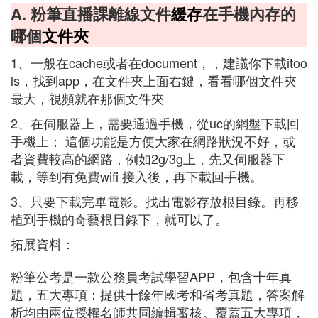
A. 粉筆直播課離線文件
緩存
在手機內存的
哪個
文件夾
1、一般在cache或者在document，，建議你下載itoo
ls，找到app，在文件夾上面右鍵，看看哪個文件夾
最大，視頻就在那個文件夾
2、在伺服器上，需要通過手機，從uc的網盤下載回
手機上； 這個功能是方便大家在網路狀況不好，或
者資費較高的網路，例如2g/3g上，先又伺服器下
載，等到有免費wifi 接入後，再下載回手機。
3、只要下載完畢電影。找出電影存放根目錄。再移
植到手機的奇藝根目錄下，就可以了。
拓展資料：
粉筆公考是一款公務員考試學習APP，包含十年真
題，五大專項：提供十餘年國考和省考真題，答案解
析均由兩位授權名師共同編輯審核。覆蓋五大專項，