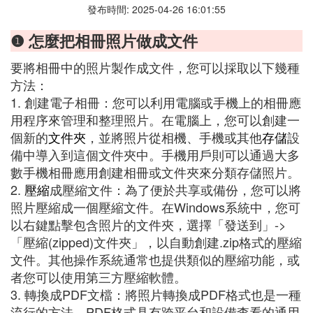
發布時間: 2025-04-26 16:01:55
❶ 怎麼把相冊照片做成文件
要將相冊中的照片製作成文件，您可以採取以下幾種
方法：
1. 創建電子相冊：您可以利用電腦或手機上的相冊應
用程序來管理和整理照片。在電腦上，您可以創建一
個新的
文件夾
，並將照片從相機、手機或其他
存儲
設
備中導入到這個文件夾中。手機用戶則可以通過大多
數手機相冊應用創建相冊或文件夾來分類存儲照片。
2.
壓縮
成壓縮文件：為了便於共享或備份，您可以將
照片壓縮成一個壓縮文件。在Windows系統中，您可
以右鍵點擊包含照片的文件夾，選擇「發送到」->
「壓縮(zipped)文件夾」，以自動創建.zip格式的壓縮
文件。其他操作系統通常也提供類似的壓縮功能，或
者您可以使用第三方壓縮軟體。
3. 轉換成PDF文檔：將照片轉換成PDF格式也是一種
流行的方法。PDF格式具有跨平台和設備查看的通用