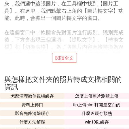
來，我們選中這張圖片，在工具欄中找到【圖片工
具】。在這里，我們點擊右上角的【圖片轉文字】功
能。此時，會彈出一個圖片轉文字的窗口。
在這個窗口中，軟體會先對圖片進行識別。識別完成
後，下方會出現三個選項：【提取文字】、【轉換文
檔】和【切換表格】。為了將圖片內容直接轉換為W
ord文檔，我們選擇【轉換文檔】。在右側的格式選
閱讀全文
項中，我們選中【docx】格式，這是與Word兼容的
格式。最後，點擊【開始轉換】，等待轉換過程完成
即可。
與怎樣把文件夾的照片轉成文檔相關的
資訊
值得注意的是，目前WPS的圖片轉文字功能並非完
怎麼清理微信視頻緩存
怎麼上傳照片瀏覽上傳
全免費，需要開通會員才能使用。會員分為【WPS
會員】和【超級會員】兩種類型，用戶可以根據自己
資料上傳口
ftp上傳html打開是空白的
的需求選擇合適的會員類型。
影音先鋒清除緩存
什麼叫緩存預熱
什麼方法解壓
win10以緩存
以上就是使用WPS將圖片轉換為Word文檔的具體步