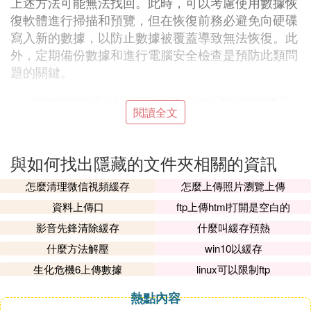
上述方法可能無法找回。此時，可以考慮使用數據恢
復軟體進行掃描和預覽，但在恢復前務必避免向硬碟
寫入新的數據，以防止數據被覆蓋導致無法恢復。此
外，定期備份數據和進行電腦安全檢查是預防此類問
題的關鍵。
㈡ 電腦隱藏文件夾怎麼找出來 電腦隱藏文
閱讀全文
件夾如何找出
：
電腦隱藏文件夾可以通過以下步驟找出來
與如何找出隱藏的文件夾相關的資訊
：
進入此電腦界面
怎麼清理微信視頻緩存
怎麼上傳照片瀏覽上傳
在桌面上找到
圖標，雙擊進入此電
此電腦
資料上傳口
ftp上傳html打開是空白的
腦界面。
影音先鋒清除緩存
什麼叫緩存預熱
：
進入系統盤文件夾界面
什麼方法解壓
win10以緩存
在此電腦界面中，雙擊
，進入系統盤文
C盤
生化危機6上傳數據
linux可以限制ftp
件夾界面。
熱點內容
：
勾選隱藏的項目