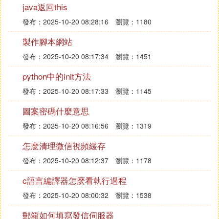
java返回this
在系統盤文件夾界面的上方，找到並點擊
選項卡。
查看
發布：2025-10-20 08:28:16
瀏覽：1180
在右側的選項中，勾選
。
隱藏的項目
製作腳本網站
：
查看隱藏文件夾
發布：2025-10-20 08:17:34
瀏覽：1451
此時，你就可以看到電腦裡面被隱藏起來
python中的init方法
的文件夾了。這些隱藏文件夾的顏色可能
會與其他文件夾有所不同，以區分其隱藏
發布：2025-10-20 08:17:33
瀏覽：1145
狀態。
圖案密碼什麼意思
通過以上步驟，你就可以輕松地找出電腦中的隱藏文
發布：2025-10-20 08:16:56
瀏覽：1319
件夾了。
怎麼清理微信視頻緩存
發布：2025-10-20 08:12:37
瀏覽：1178
c語言編譯器怎麼看執行過程
發布：2025-10-20 08:00:32
瀏覽：1538
郵箱如何填寫發信伺服器