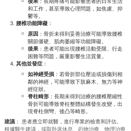
：長期疼痛可能影響患者的日常生活
後果
和工作，甚至導致心理問題，如焦慮、抑
鬱等。
：
腰椎功能障礙
：骨折未得到妥善治療可能導致腰椎
原因
關節僵硬、肌肉萎縮等功能障礙。
：患者可能出現腰椎活動受限、行走
後果
困難等問題，嚴重影響生活質量。
：
其他並發症
：若骨折部位壓迫或損傷到相
如神經受損
鄰的神經，可能導致下肢麻木、無力等神
經症狀。
：長期未得到治療的腰椎壓縮性
脊柱畸形
骨折可能導致脊柱整體結構發生改變，出
現脊柱側彎、後凸等畸形。
： 患者應立即就醫，進行專業的檢查和評估。
建議
根據醫生建議，採取卧床休息、葯物治療、物理治療