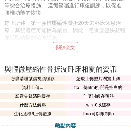
等綜合治療措施。 遵循醫囑進行康復訓練，以促進
腰椎功能的恢復。
綜上所述，第一腰椎壓縮性骨折20天未卧床休息治
療，其後遺症可能較為嚴重。因此，患者應盡快就醫
並採取積極的治療措施。
閱讀全文
② 壓縮骨折沒絕對卧床怎麼辦
壓縮性骨折常見於脊柱部位，保守治療情況下絕對卧
與輕微壓縮性骨折沒卧床相關的資訊
床需要1個半月到2個月，該過程中不能在床上坐起
來，也不要過早下地走路。如果沒有絕對卧床，需要
怎麼清理微信視頻緩存
怎麼上傳照片瀏覽上傳
根據此時出現的症狀，以及骨折之後時間長短判斷下
資料上傳口
ftp上傳html打開是空白的
一步的處理方案。已經1-2個月了還有腰部周圍的疼
影音先鋒清除緩存
什麼叫緩存預熱
痛以及活動范圍受限，此時應該去醫院做X光拍片復
什麼方法解壓
win10以緩存
查，查看骨折的癒合情況。如果沒有特殊的疼痛，不
影響正常日常生活時間還短，就應該繼續堅持卧床休
生化危機6上傳數據
linux可以限制ftp
息一段時間，到骨折之後的第1個月或者第2個月時再
熱點內容
去醫院拍片復查，查看骨折的具體位置以及癒合情