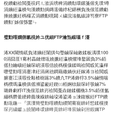
棿鐨勮祫閲戞祦鍔ㄦ湁浜嗙粺涓鐨勪環鏍箋傛兂璞′竴
涓嬶紝瀛樻句漢鐨勯挶鏄濡備綍杞鍖栦負浼佷笟鐨勮
捶嬈撅紝榪欏叾涓鐨勫唴閮ㄨ繍浣滃氨紱諱笉寮FTP
鐨勬ˉ姊佷綔鐢ㄣ
璧勯噾嫻侀氱殑妗ユ侊細FTP瀹炰緥瑙ｆ瀽
浠XX閾惰屼負渚嬶紝闈掑勾璺鏀琛屾敹鍒板湡璞100
0涓囧厓1騫村畾鏈熷瓨嬈撅紝瀛樻懼埄鐜囦負3%銆
傜劧鑰岋紝鏀琛岄渶瑕佸皢榪欓儴鍒嗚祫閲戜笂瀛樿
嚦璧勯噾涓蹇冿紝涓嶈兘鐧藉繖媧伙紝鎵浠ヨ祫閲戜
腑蹇冮渶瑕佺敤楂樹簬3%鐨凢TP浠鋒牸3.5%鏀惰喘
榪欑瑪瀛樻俱傜浉鍙嶏紝鍥㈢粨婀栨敮琛屽彂鏀7%
璐鋒劇粰IT浼佷笟錛岃祫閲戞垚鏈鍒欐槸3.5%銆傞氳
繃榪欎釜綆鍗曟堜緥錛屾垜浠鍙浠ョ湅鍑猴紝FTP鐨
勫瓨鍦ㄧ『淇濅簡璧勯噾鐨勪緵闇騫寵錛屽惁鍒欓摱
琛岃繍钀ュ皢闄峰叆娣蜂貢錛屽埄宸鏀剁泭鍜孎TP