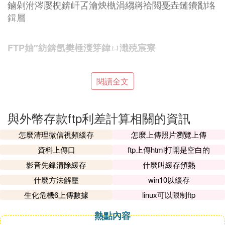
鏀剁泭涔嬮棿錛屽叾瀹炴槸涓縐嶈祫閲戞垚鏈鐨勫垎
鍓層
FTP妯″紡錛氬樊棰濅笌鍏ㄩ濈殑宸寮
娣卞叆涓鐐癸紝FTP榪樻湁宸棰濇ā寮忎笌鍏ㄩ濇ā寮
閱讀全文
忎箣鍒嗐傚湪宸棰濇ā寮忎笅錛岄潚騫磋礬鏀琛屽湪
鍚告敹瀛樻懼拰鍙戞斁璐鋒懼悗錛屽墿浣300涓囬渶
涓婂瓨鎬昏岋紝鑰屽叏棰濇ā寮忓垯鎰忓懗鐫鎵鏈夌
與外幣存款ftp利差計算相關的資訊
殑璧勯噾閮藉弬涓庡埌FTP瀹氫環涓銆備袱縐嶆ā寮
怎麼清理微信視頻緩存
怎麼上傳照片瀏覽上傳
忎笅錛屾敮琛岀泩鍒╃殑璁＄畻鏂瑰紡涓嶅悓錛岃繖
資料上傳口
ftp上傳html打開是空白的
鐩存帴褰卞搷浜嗗畠浠瀵瑰瓨嬈懼拰璐鋒劇瓥鐣ョ殑
閫夋嫨錛屾瘮濡傚湪宸棰濇ā寮忎笅錛屾徑鍌ㄧ珵浜
影音先鋒清除緩存
什麼叫緩存預熱
夊挨涓烘縺鐑堛
什麼方法解壓
win10以緩存
生化危機6上傳數據
linux可以限制ftp
FTP鍦ㄥ埄鐜囬庨櫓綆＄悊涓鐨勮掕壊
熱點內容