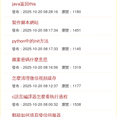
java返回this
鍒╃巼椋庨櫓鏄閾惰屼笉鍙蹇借嗙殑鎸戞垬錛孎TP
發布：2025-10-20 08:28:16
瀏覽：1180
閫氳繃閿佸畾瀛樿捶嬈鵑儴闂ㄧ殑鏀剁泭錛屽府鍔╁
垎琛屽垎鏁ｈ繖閮ㄥ垎椋庨櫓銆備緥濡傦紝濡傛灉闈
製作腳本網站
掑勾璺鏀琛屽彂鏀句簡2騫存湡鐨勮捶嬈撅紝鍒╃巼
發布：2025-10-20 08:17:34
瀏覽：1451
涓6.5%錛岃屽瓨嬈綟TP涓3.5%錛岃捶嬈綟TP涓4.
3%錛岄偅涔堟敮琛屾敹鐩婁笌閾惰屾繪敹鐩婇棿鐨
python中的init方法
勫樊璺濓紝姝ｆ槸鎬昏岃祫閲戜腑蹇冩壙鎷呭埄鐜囬
發布：2025-10-20 08:17:33
瀏覽：1145
庨櫓鐨勮ˉ鍋褲傚湪鏃ュ父榪愯惀涓錛孎TP涓嶄粎鏄
圖案密碼什麼意思
鍐呴儴緇╂晥鑰冩牳鍜屼駭鍝佸畾浠風殑閲嶈佸伐鍏
鳳紝鏇存槸閾惰屽唴閮ㄥ埄鐜囬庨櫓闃叉帶鐨勫叧閿
發布：2025-10-20 08:16:56
瀏覽：1319
鐜鑺傘
怎麼清理微信視頻緩存
發布：2025-10-20 08:12:37
瀏覽：1177
鎬葷殑鏉ヨ達紝FTP鏄鍟嗕笟閾惰屽唴閮ㄨ祫閲戞垚
鏈綆＄悊鐨勫熀鐭籌紝鐞嗚В騫惰繍鐢ㄥソFTP錛屽
c語言編譯器怎麼看執行過程
逛簬媧炲療閾惰岀殑榪愯惀絳栫暐鍜岄庨櫓綆＄悊鑷
發布：2025-10-20 08:00:32
瀏覽：1538
沖叧閲嶈併傞氳繃娣卞叆鎺㈣‵TP錛屾垜浠閫愭笎鎻
寮浜嗗晢涓氶摱琛岀粡钀ョ殑紲炵橀潰綰憋紝甯屾湜
郵箱如何填寫發信伺服器