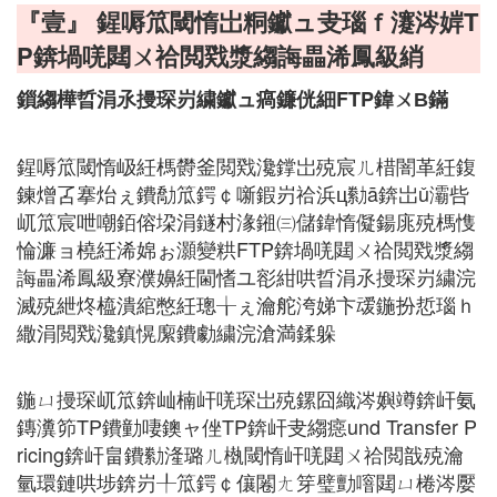
『壹』 鍟嗕笟閾惰岀粡钀ュ叏瑙ｆ瀽涔婩T
P錛堝唴閮ㄨ祫閲戣漿縐誨畾浠鳳級綃
鎻縐樺晢涓氶摱琛岃繍钀ュ瘑鐮侊細FTP鍏ㄨВ鏋
鍟嗕笟閾惰岋紝榪欎釜閲戣瀺鐣岀殑宸ㄦ棤闇革紝鍑
鍊熷叾搴炲ぇ鐨勪笟鍔￠噺鍜岃祫浜ц勬ā錛岀ǔ灞呰
屼笟宸呭嘲銆傛垜涓鐩村湪鎺㈢儲鍏惰儗鍚庣殑榪愯
惀濂ョ橈紝浠婂ぉ灝變粠FTP錛堝唴閮ㄨ祫閲戣漿縐
誨畾浠鳳級寮濮嬶紝閫愭ユ彮紺哄晢涓氶摱琛岃繍浣
滅殑紲炵橀潰綰憋紝璁╁ぇ瀹舵洿娣卞叆鍦扮悊瑙ｈ
繖涓閲戣瀺鎮愰緳鐨勮繍浣滄満鍒躲
鍦ㄩ摱琛屼笟錛屾楠屽唴琛岀殑鏍囧織涔嬩竴錛屽氨
鏄瀵笷TP鐨勭啛鐭ャ侳TP錛屽叏縐癋und Transfer P
ricing錛屽畠鐨勬湰璐ㄦ槸閾惰屽唴閮ㄨ祫閲戠殑瀹
氫環鏈哄埗錛岃╀笟鍔￠儴闂ㄤ笌璧勯噾閮ㄩ棬涔嬮