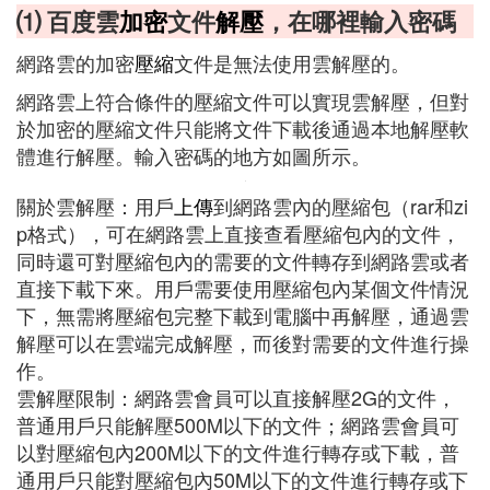
⑴ 百度雲
加密
文件
解壓
，在哪裡輸入密碼
網路雲的加密
壓縮
文件是無法使用雲解壓的。
網路雲上符合條件的壓縮文件可以實現雲解壓，但對
於加密的壓縮文件只能將文件下載後通過本地解壓軟
體進行解壓。輸入密碼的地方如圖所示。
關於雲解壓：用戶
上傳
到網路雲內的壓縮包（rar和zi
p格式），可在網路雲上直接查看壓縮包內的文件，
同時還可對壓縮包內的需要的文件轉存到網路雲或者
直接下載下來。用戶需要使用壓縮包內某個文件情況
下，無需將壓縮包完整下載到電腦中再解壓，通過雲
解壓可以在雲端完成解壓，而後對需要的文件進行操
作。
雲解壓限制：網路雲會員可以直接解壓2G的文件，
普通用戶只能解壓500M以下的文件；網路雲會員可
以對壓縮包內200M以下的文件進行轉存或下載，普
通用戶只能對壓縮包內50M以下的文件進行轉存或下