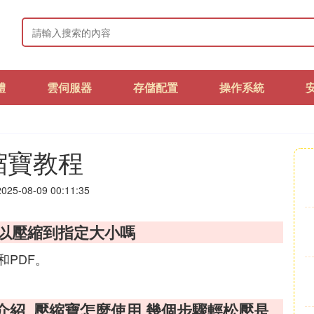
體
雲伺服器
存儲配置
操作系統
縮寶教程
25-08-09 00:11:35
以壓縮到指定大小嗎
和PDF。
壓介紹_壓縮寶怎麼使用 幾個步驟輕松壓是