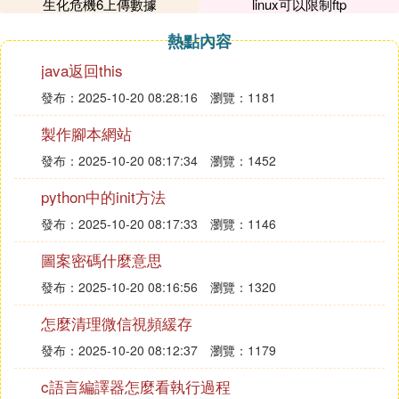
生化危機6上傳數據
linux可以限制ftp
問題該怎麼解決啊？
熱點內容
下面說具體的解決方法：
1、首先打開WinRAR主窗口，從地址欄轉入受損壓
java返回this
縮文件所在的目錄，選中受損的壓縮文件。
發布：2025-10-20 08:28:16
瀏覽：1181
2、用滑鼠點擊WinRAR工具欄上的「Repair」，然
後在下拉菜單上選中「Repair
製作腳本網站
archiver」，這時WinRAR會彈出一個對話框，讓你
發布：2025-10-20 08:17:34
瀏覽：1452
選擇修復文件的存放路徑。
python中的init方法
3、設定好後點擊「OK」確定，WinRAR就會開始對
受損的壓縮文件進行修復，並會以對話框的形式顯示
發布：2025-10-20 08:17:33
瀏覽：1146
修復的全過程。
圖案密碼什麼意思
4、進入你設定的修復文件的存放目錄，你會發現該
目錄下增加了一個名為_reconst.rar或_reconst.zip的
發布：2025-10-20 08:16:56
瀏覽：1320
壓縮文件，它就是WinRAR為你修復好的文件。試著
怎麼清理微信視頻緩存
對它進行解壓縮，如果一切正常，那麼恭喜你，你的
發布：2025-10-20 08:12:37
瀏覽：1179
受損的壓縮文件已經修復了！
c語言編譯器怎麼看執行過程