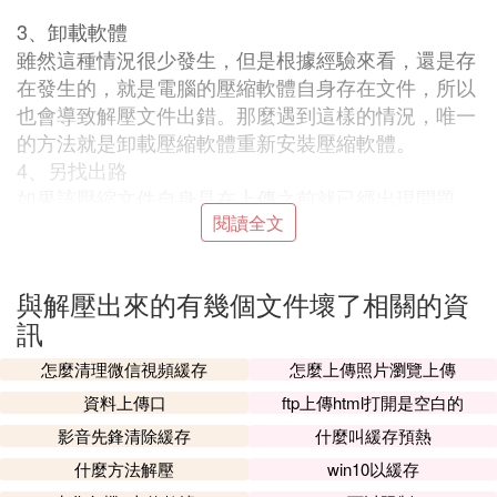
3、卸載軟體
雖然這種情況很少發生，但是根據經驗來看，還是存
在發生的，就是電腦的壓縮軟體自身存在文件，所以
也會導致解壓文件出錯。那麼遇到這樣的情況，唯一
的方法就是卸載壓縮軟體重新安裝壓縮軟體。
4、另找出路
如果該壓縮文件自身是在
上傳
之前就已經出現問題，
閱讀全文
不管怎麼操作，都會出錯，所以在這樣的情況下，只
能去別的地方去下載文件。
與解壓出來的有幾個文件壞了相關的資
Ⅲ 解壓文件的時候，提示說文件已破壞，怎
訊
麼修復
怎麼清理微信視頻緩存
怎麼上傳照片瀏覽上傳
最近在網上看到這樣一個問題：最近我下的很多解壓
資料上傳口
ftp上傳html打開是空白的
縮文件在解壓時總有某些文件被損壞．基本上大的解
壓縮文件釋放的時候都會出現，至於小點的有時候
影音先鋒清除緩存
什麼叫緩存預熱
有，重新下載又可能沒有．我解壓縮軟體是最近的版
什麼方法解壓
win10以緩存
本的，卡吧也掃描過了沒有病毒，誰能告訴我是什麼