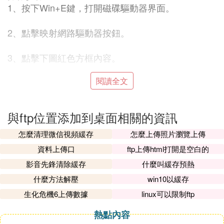
1、按下Win+E鍵，打開磁碟驅動器界面。
2、點擊映射網路驅動器按鈕。
3、點擊下圖紅色方框內容。
閱讀全文
4、彈出向導，直接下一步。
5、選擇自定義網路位置。
與ftp位置添加到桌面相關的資訊
6、輸入網路地址和密碼，確認就行了。
怎麼清理微信視頻緩存
怎麼上傳照片瀏覽上傳
資料上傳口
ftp上傳html打開是空白的
E. 如何在桌面上建立ftp快捷方式（資源管
影音先鋒清除緩存
什麼叫緩存預熱
理器的那種）
什麼方法解壓
win10以緩存
新建一個IE的快捷方式，然後在屬性裡面把FTP的網
生化危機6上傳數據
linux可以限制ftp
址寫上去。不過部分殺毒軟體會當做病毒殺掉。
熱點內容