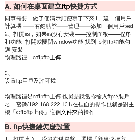
A. 如何在桌面建立
ftp
快捷方式
同事需要，做了個演示順便寫了下來1、建一個用戶
計算機 ——右鍵點擊——管理——添加一個用戶test
2、打開iis，如果iis沒有安裝——控制面板——程序
和功能--打開或關閉window功能 找到iis將ftp功能勾
選 安裝
物理路徑：c:ftpftp
上傳
3、
設置ftp用戶及許可權
物理路徑是c:ftpftp上傳 也就是說當你輸入ftp://裝戶
名：密碼/192.168.222.131/在裡面的操作也就是對主
機「c:ftpftp上傳」這個
文件夾
的操作
B. ftp快捷鍵怎麼設置
1、打開桌面，滑鼠右鍵單擊，選擇「新建快捷方