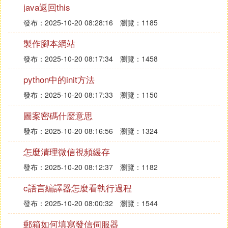
同等問題）。
java返回this
總之就是你現在連接不上那台電腦，你可以用ie或打
發布：2025-10-20 08:28:16
瀏覽：1185
開我的電腦在地址欄輸入ftp地址試試能不能訪問並登
錄。也可以ping一下那機器試試，如果沒有禁止ping
製作腳本網站
的話。
發布：2025-10-20 08:17:34
瀏覽：1458
python中的init方法
發布：2025-10-20 08:17:33
瀏覽：1150
圖案密碼什麼意思
發布：2025-10-20 08:16:56
瀏覽：1324
怎麼清理微信視頻緩存
發布：2025-10-20 08:12:37
瀏覽：1182
c語言編譯器怎麼看執行過程
發布：2025-10-20 08:00:32
瀏覽：1544
郵箱如何填寫發信伺服器