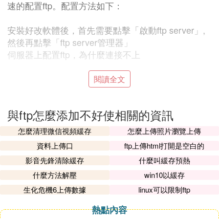
速的配置ftp。配置方法如下：
安裝好改軟體後，首先需要點擊「啟動ftp server」,
然後再點擊「ftp server管理器」
伺服器上配置ftp，為什麼連接不上
然後點擊下圖箭頭所指的「人腦袋」
閱讀全文
伺服器上配置ftp，為什麼連接不上
與ftp怎麼添加不好使相關的資訊
然後點擊「添加」，設置ftp的用戶名、密碼
伺服器上配置ftp，為什麼連接不上
怎麼清理微信視頻緩存
怎麼上傳照片瀏覽上傳
資料上傳口
ftp上傳html打開是空白的
B. 網上鄰居」在添加FTP時顯示：輸入的
影音先鋒清除緩存
什麼叫緩存預熱
文件夾
似乎無效，請選擇另一個。
什麼方法解壓
win10以緩存
提示無效是因為你的機器目前對那台ftp無仿問許可
生化危機6上傳數據
linux可以限制ftp
權，有可能是你機器保存的
訪問
密碼錯了或換了，還
有可能已經不在一個網內了（比如ip段不同，掩碼不
熱點內容