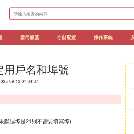
體
雲伺服器
存儲配置
操作系統
指定用戶名和埠號
25-09-13 01:34:37
/(如果默認埠是21則不需要填寫埠)