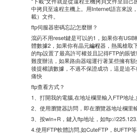
"下載"文件就是從遠程主機拷貝文件至自己
中拷貝至遠程主機上。用Internet語言
載）文件。
ftp伺服器密碼忘記怎麼辦？
瀉葯不用reset鍵是可以的1，如果你有USB轉
體數據2，如果你有晶元
編程
器，熱風槍取
的ftp設置了最高許可權並且記得FTP的賬
難度辦法，如果路由器端運行著某些擁有額外
後提權讀數據，不過不保證成功，這是迫不得
痛快
ftp查看方式？
1、打開我的電腦,在地址欄里輸入FTP地址,如:ftp
2、使用瀏覽器訪問，即在瀏覽器地址欄里輸入FTP地址
3、按win+R，鍵入ftp地址，如ftp://225.123.2
4.使用FTP軟體訪問,如CuteFTP，8UFTP等