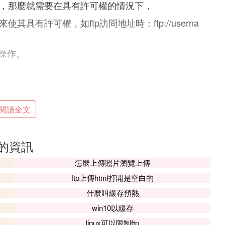
作，那麼就需要在具有許可權的情況下，
具有許可權，如ftp訪問地址時：ftp://userna
操作。
必須首先登錄，在遠程主機上獲得相應的許可權以後，方
閱讀全文
就必須具有哪一台計算機的適當授權。換言之，除
關的資訊
比如你想下載一個ftp空間里的文件，你必須有賬戶
遠程主機上，並從其下載文件，而無需成為其注冊
怎麼上傳照片瀏覽上傳
anonymous，Internet上的任何人在任何地方
ftp上傳html打開是空白的
了。
什麼叫緩存預熱
win10以緩存
linux可以限制ftp