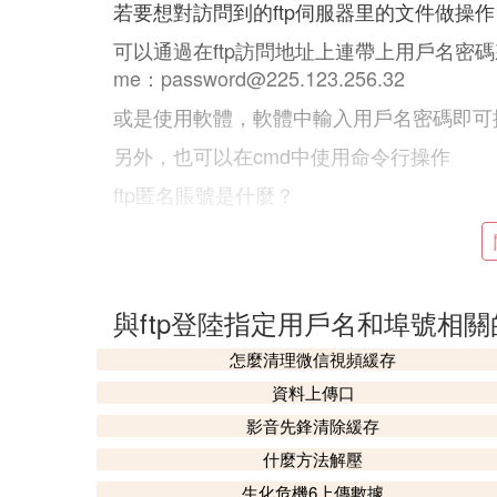
若要想對訪問到的ftp伺服器里的文件做操
可以通過在ftp訪問地址上連帶上用戶名密碼來使其
me：
password@225.123.256.32
或是使用軟體，軟體中輸入用戶名密碼即可
另外，也可以在cmd中使用命令行操作
ftp匿名賬號是什麼？
匿名賬號為anonymous，使用FTP時
可上傳或下載文件。
也就是說，要想同哪一台計算機傳送文件，
與ftp登陸指定用戶名和埠號相
非有用戶ID和口令，否則便無法傳送文件。
名密碼才可以下載，而用戶可通過它連接到
怎麼清理微信視頻緩存
用戶。系統管理員建立了一個特殊的用戶ID，名為
資料上傳口
都可使用該用戶ID。這樣就可以下載該文件
影音先鋒清除緩存
xp系統如何設置ftp的密碼和賬戶？
什麼方法解壓
XP系統上搭建FTP的方法如下：
生化危機6上傳數據