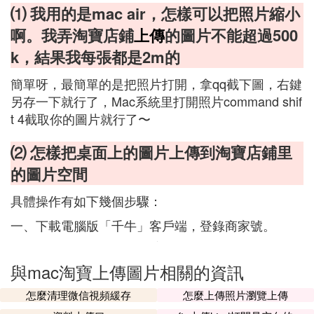
⑴ 我用的是mac air，怎樣可以把照片縮小
啊。我弄淘寶店鋪
上傳
的圖片不能超過500
k，結果我每張都是2m的
簡單呀，最簡單的是把照片打開，拿qq截下圖，右鍵
另存一下就行了，Mac系統里打開照片command shif
t 4截取你的圖片就行了〜
⑵ 怎樣把桌面上的圖片上傳到淘寶店鋪里
的圖片空間
具體操作有如下幾個步驟：
一、下載電腦版「千牛」客戶端，登錄商家號。
與mac淘寶上傳圖片相關的資訊
怎麼清理微信視頻緩存
怎麼上傳照片瀏覽上傳