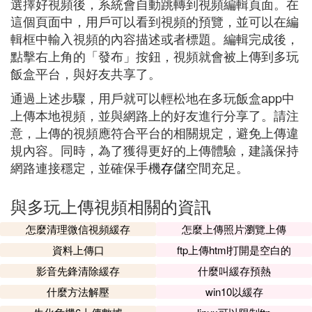
選擇好視頻後，系統會自動跳轉到視頻編輯頁面。在
這個頁面中，用戶可以看到視頻的預覽，並可以在編
輯框中輸入視頻的內容描述或者標題。編輯完成後，
點擊右上角的「發布」按鈕，視頻就會被上傳到多玩
飯盒平台，與好友共享了。
通過上述步驟，用戶就可以輕松地在多玩飯盒app中
上傳本地視頻，並與網路上的好友進行分享了。請注
意，上傳的視頻應符合平台的相關規定，避免上傳違
規內容。同時，為了獲得更好的上傳體驗，建議保持
網路連接穩定，並確保手機
存儲
空間充足。
與多玩上傳視頻相關的資訊
怎麼清理微信視頻緩存
怎麼上傳照片瀏覽上傳
資料上傳口
ftp上傳html打開是空白的
影音先鋒清除緩存
什麼叫緩存預熱
什麼方法解壓
win10以緩存