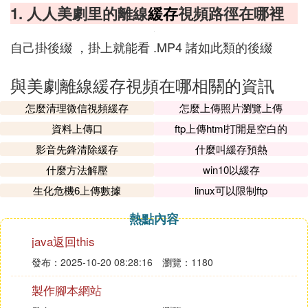
1. 人人美劇里的離線
緩存
視頻路徑在哪裡
自己掛後綴 ，掛上就能看 .MP4 諸如此類的後綴
與美劇離線緩存視頻在哪相關的資訊
怎麼清理微信視頻緩存
怎麼上傳照片瀏覽上傳
資料上傳口
ftp上傳html打開是空白的
影音先鋒清除緩存
什麼叫緩存預熱
什麼方法解壓
win10以緩存
生化危機6上傳數據
linux可以限制ftp
熱點內容
java返回this
發布：2025-10-20 08:28:16
瀏覽：1180
製作腳本網站