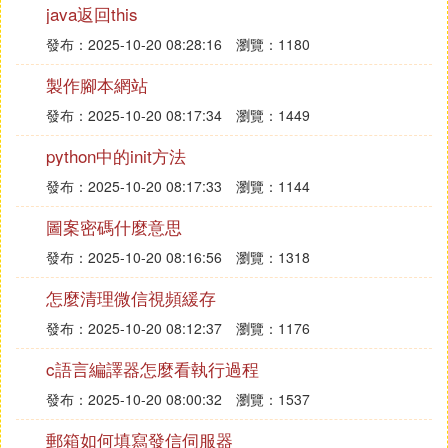
java返回this
4、點擊新增，選擇相應的用戶或者用戶群組，並設
發布：2025-10-20 08:28:16
瀏覽：1180
置FTP的根目錄，FTP的根目錄就是選擇的共享文件
製作腳本網站
夾。建議選擇用戶群組，這樣每次新增用戶時只需加
入用戶群組即可，無需再設置FTP。
發布：2025-10-20 08:17:34
瀏覽：1449
python中的init方法
5、最後應用即可。
發布：2025-10-20 08:17:33
瀏覽：1144
群輝
圖案密碼什麼意思
FTP
發布：2025-10-20 08:16:56
瀏覽：1318
FTP服務
項目FTP
怎麼清理微信視頻緩存
文件伺服器
發布：2025-10-20 08:12:37
瀏覽：1176
無錫手機靚號一點也不貴，11月30日三折即可獲取！
雲聯靚號
c語言編譯器怎麼看執行過程
廣告
發布：2025-10-20 08:00:32
瀏覽：1537
h群輝遠程ftp伺服器,如何通過 FTP 訪問 Synology N
郵箱如何填寫發信伺服器