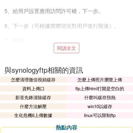
5、給用戶設置應用訪問許可權，下一步。
6、下一步（可根據實際情況對用戶進行限速）。
7、應用。
閱讀全文
四、開啟FTP服務
1、 進入控制面板，選擇文件服務，選擇右邊的FT
與synologyftp相關的資訊
P，勾選上啟用FTP服務（無
加密
），設置好FTP服
銀猛務所使用的埠編號。
怎麼清理微信視頻緩存
怎麼上傳照片瀏覽上傳
資料上傳口
ftp上傳html打開是空白的
2、滾動條下拉，選擇高級設置。
影音先鋒清除緩存
什麼叫緩存預熱
什麼方法解壓
win10以緩存
3、在高級設置中勾選啟動FTP文件傳輸日誌，勾選
更改用戶根目錄（勾選上這個設置FTP用戶的根目錄
生化危機6上傳數據
linux可以限制ftp
就是選擇用戶中用戶或用戶群組對應的共享文件夾目
熱點內容
錄），然後點擊選擇用戶。