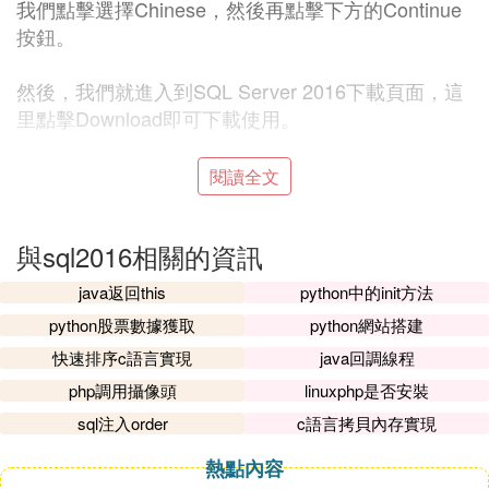
我們點擊選擇Chinese，然後再點擊下方的Continue
按鈕。
然後，我們就進入到SQL Server 2016下載頁面，這
里點擊Download即可下載使用。
7
閱讀全文
下載完成後，我們就可以打開使用了，此外這次的64
位安裝包比32位的大1G多。
與sql2016相關的資訊
㈣ 安裝了sql2016後，為什麼比sql2008還
java返回this
python中的init方法
慢了好幾倍
python股票數據獲取
python網站搭建
安裝了sql2016後，為什麼比sql2008還慢了好幾倍
快速排序c語言實現
java回調線程
在sql server安裝之後就算是不運行這種管理器的主
php調用攝像頭
linuxphp是否安裝
程序，也會在操作系統之中安裝一些服務，這種服務
sql注入order
c語言拷貝內存實現
就是sql server的資料庫服務。
而這種服務一旦開啟在操作系統開機的時候系統就是
熱點內容