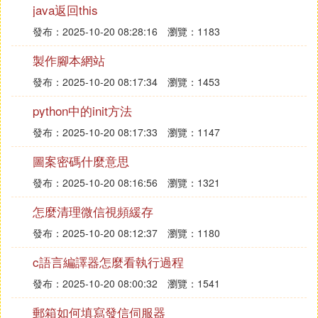
會默認啟動多個sqlserver.exe進程。
java返回this
如果操作系統是windows7操作系統的話，那麼其啟
發布：2025-10-20 08:28:16
瀏覽：1183
動的進程大約是在四個左右。
每一個進程都是會佔用超過30MB的內存空間，在某
製作腳本網站
些情況之下佔用的內存資源還是會更多。
發布：2025-10-20 08:17:34
瀏覽：1453
這就是安裝了sql server之後操作系統變得十分卡頓
的原因。
python中的init方法
如果在最開始開機的時候就是關閉這些應用程序的話
發布：2025-10-20 08:17:33
瀏覽：1147
就是會發現系統立馬就是會快速很多。
圖案密碼什麼意思
㈤ sql server 2016怎麼用
發布：2025-10-20 08:16:56
瀏覽：1321
第一次用2016,安裝後發現跟用過的2012不一樣,找不
怎麼清理微信視頻緩存
到正確的姿勢!!!就是原來2012安裝後直接帶的那個管
發布：2025-10-20 08:12:37
瀏覽：1180
理器SQL Server Management Studio
(SSMS),一度懷疑人生,以為安裝出錯了,最後度了一
c語言編譯器怎麼看執行過程
圈在一個博客角落裡看到說2016的SSMS需要單獨下
發布：2025-10-20 08:00:32
瀏覽：1541
載...那,然後就姿勢正確了
https://jingyan..com/article/86112f139c3f0c2737978
郵箱如何填寫發信伺服器