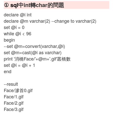
①
sql
中int轉char的問題
declare @i int
declare @m varchar(2) --change to varchar(2)
set @i = 0
while @i < 96
begin
--set @m=convert(varchar,@i)
set @m=cast(@i as varchar)
print '消橋Face/'+@m+'.gif'叢橋數
set @i = @i + 1
end
--result
Face/滲首0.gif
Face/1.gif
Face/2.gif
Face/3.gif