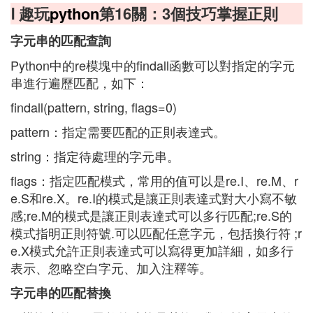
Ⅰ 趣玩
python
第16關：3個技巧掌握正則
字元串的匹配查詢
Python中的re模塊中的findall函數可以對指定的字元
串進行遍歷匹配，如下：
findall(pattern, string, flags=0)
pattern：指定需要匹配的正則表達式。
string：指定待處理的字元串。
flags：指定匹配模式，常用的值可以是re.I、re.M、r
e.S和re.X。re.I的模式是讓正則表達式對大小寫不敏
感;re.M的模式是讓正則表達式可以多行匹配;re.S的
模式指明正則符號.可以匹配任意字元，包括換行符 ;r
e.X模式允許正則表達式可以寫得更加詳細，如多行
表示、忽略空白字元、加入注釋等。
字元串的匹配替換