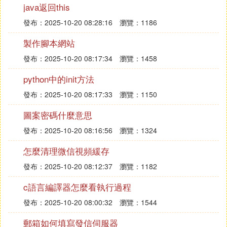
java返回this
在文本解析、復雜字元串分析和信息提取時是一個非
，下面總結了 re 模塊的常用方法。
常有用的工具
發布：2025-10-20 08:28:16
瀏覽：1186
製作腳本網站
d 匹配所有的十進制數字 0-9
發布：2025-10-20 08:17:34
瀏覽：1458
D 匹配所有的非數字，包含下劃線
python中的init方法
s 匹配所有空白字元（空格、TAB等）
發布：2025-10-20 08:17:33
瀏覽：1150
S 匹配所有非空白字元，包含下劃線
圖案密碼什麼意思
w 匹配所有字母、漢字、數字 a-z A-Z 0-9
發布：2025-10-20 08:16:56
瀏覽：1324
W 匹配所有非字母、漢字、數字，包含下劃線
怎麼清理微信視頻緩存
發布：2025-10-20 08:12:37
瀏覽：1182
備注跡凳：符號.* 貪婪，符號.*? 非貪婪
c語言編譯器怎麼看執行過程
[abc]：能匹配其中的單個字元
發布：2025-10-20 08:00:32
瀏覽：1544
[a-z0-9]：能匹配指定范圍的字元，可取反（在最前
郵箱如何填寫發信伺服器