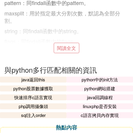
pattern：同findall函數中的pattern。
maxsplit：用於指定最大分割次數，默認為全部分
割。
string：同findall函數中的string。
flags：同findall函數中的flags。
閱讀全文
以上就是本次分享的全部內容了，不知大家對我講述
的Python正則表達式妙用感覺怎麼樣？
與python多行匹配相關的資訊
腦筋急轉彎：有人想喝點牛奶解渴，卻一命嗚呼了，
為什麼？
java返回this
python中的init方法
python股票數據獲取
python網站搭建
Ⅱ 強烈推薦！Python 這個寶藏庫 re 正則匹
快速排序c語言實現
java回調線程
配
php調用攝像頭
linuxphp是否安裝
sql注入order
c語言拷貝內存實現
Python 的 re 模塊（Regular Expression 正則表達
熱點內容
式）提供各種正則表達式的匹配操作。