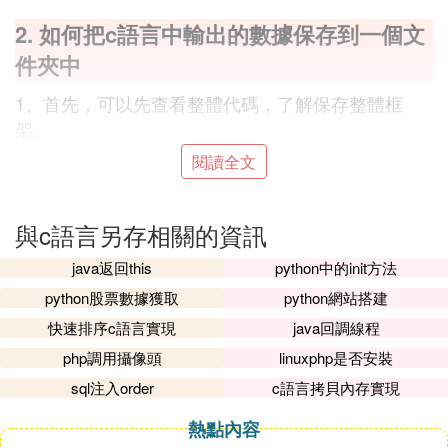
2. 如何把c語言中輸出的數據保存到一個文
件夾中
1、首先，可以先查看整體代碼，了解保存整體框
架。
閱讀全文
3. c語言寫的程序怎麼保存記錄
與c語言另存相關的資訊
通過C語言程序編輯軟體上面的文件--保存（或另存
為）按鍵或選項，將您編寫的程序保存在您指定的電
java返回this
python中的init方法
腦磁碟目錄下的。
python股票數據獲取
python網站搭建
如果沒有用編輯軟體編寫的話，則可以直接你要
存儲
快速排序c語言實現
java回調線程
的目錄新建一個文本文檔（*.txt）文件，打開後在裡
php調用攝像頭
linuxphp是否安裝
面編寫你的.C或.H文件，編輯完畢後，點擊文件---保
存。
sql注入order
c語言拷貝內存實現
同時修改文件名，將.txt文件修改為.C或.H文件，然
熱點內容
後載入到C編輯器裡面進行編輯，運行就可以