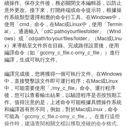
續操作。保存文件後，務必關閉文本編輯器，以防止
意外更改。接下來，打開終端或命令提示符，根據操
作系統類型選擇相應的命令行工具。在Windows中，
使用「cmd」命令，在Mac或Linux中，使用「Termin
al」。通過輸入「cdC:pathoyourfilesfolder」（Wind
ows）或「cd/path/to/your/files/folder」（Mac或Linu
x）來導航至文件所在目錄。完成路徑設置後，使用
編譯命令（如「gccmy_c_file.c-omy_c_file」）進行
編譯，生成可執行文件。
編譯完成後，您將獲得一個可執行文件。在Windows
中，直接雙擊該文件即可運行程序；在Mac或Linux
中，可能需要使用「./my_c_file」命令。運行程序
後，您可以查看輸出結果，以驗證程序是否按預期工
作。值得注意的是，上述命令可能根據具體操作系統
和編譯器有所不同，例如，對於Mac或Linux，命令
可能為「gccmy_c_file.c-omy_c_file」。在進行這些
操作時，建議查閱相關文檔以獲取准確的命令格式。