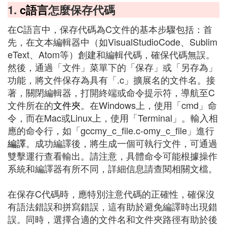
1.
c語言
怎麼保存代碼
在C語言中，保存代碼為C文件的基本步驟包括：首
先，在文本編輯器中（如VisualStudioCode、Sublim
eText、Atom等）創建和編輯代碼，確保代碼無誤。
然後，通過「文件」菜單下的「保存」或「另存為」
功能，將文件保存為具有「.c」擴展名的文件名。接
著，關閉編輯器，打開終端或命令提示符，導航至C
文件所在的
文件夾
。在Windows上，使用「cmd」命
令，而在Mac或Linux上，使用「Terminal」。輸入相
應的命令行，如「gccmy_c_file.c-omy_c_file」進行
編譯
。成功編譯後，將生成一個可執行文件，可通過
雙擊運行查看輸出。請注意，具體命令可能根據操作
系統和編譯器有所不同，詳細信息請查閱相關文檔。
在保存C代碼時，應特別注意代碼的正確性，確保沒
有語法錯誤和拼寫錯誤，這有助於避免編譯時出現錯
誤。同時，選擇合適的文件名和文件夾路徑有助於後