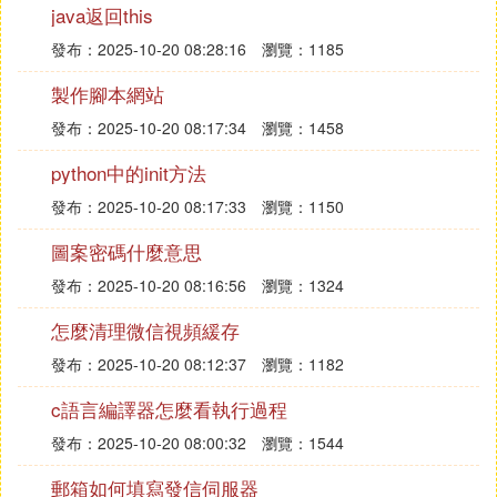
java返回this
4. C語言中,有一種數據類型可以保存另一
發布：2025-10-20 08:28:16
瀏覽：1185
個變數的地址
製作腳本網站
指針類型 可以保存另一個變數的地址
發布：2025-10-20 08:17:34
瀏覽：1458
5. C語言 從數組中吧字元串提取出來另外
python中的init方法
分別儲存
發布：2025-10-20 08:17:33
瀏覽：1150
圖案密碼什麼意思
//#include"stdafx.h"//vc++6.0加上這一行.
#include"stdio.h"
發布：2025-10-20 08:16:56
瀏覽：1324
#include"string.h"
#include"stdlib.h"
怎麼清理微信視頻緩存
intmain(void){
chararr[40]="nckxvnasijlfwdvjkiqvsdasliw",*p[5],a[8]
發布：2025-10-20 08:12:37
瀏覽：1182
inti,j,x;
for(j=i=0;i<40;i++){
c語言編譯器怎麼看執行過程
sscanf(arr+i,"%s%n",a,&x);
i+=x;
發布：2025-10-20 08:00:32
瀏覽：1544
if((p[j]=(char*)malloc(sizeof(char)*strlen(a)+1))==N
printf("Applicationmemoryfailure...

郵箱如何填寫發信伺服器