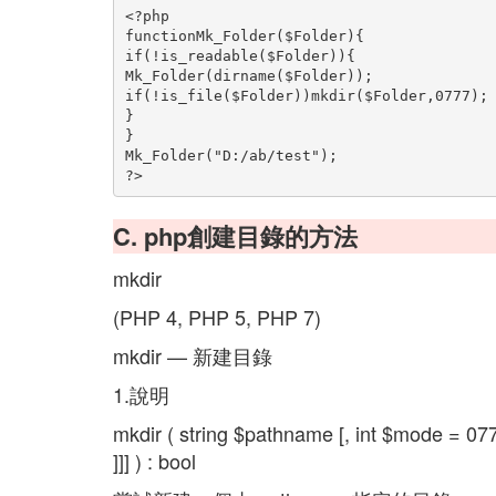
<?php
functionMk_Folder($Folder){
if(!is_readable($Folder)){
Mk_Folder(dirname($Folder));
if(!is_file($Folder))mkdir($Folder,0777);
}
}
Mk_Folder("D:/ab/test");
?>
C. php創建目錄的方法
mkdir
(PHP 4, PHP 5, PHP 7)
mkdir — 新建目錄
1.說明
mkdir ( string $pathname [, int $mode = 07
]]] ) : bool