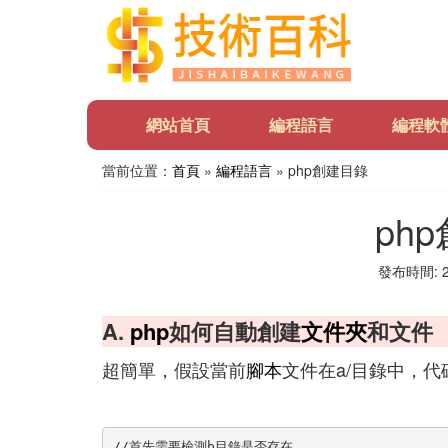
網站首頁
編程語言
編程軟
當前位置：
首頁
»
編程語言
» php創建目錄
ph
發布時間: 20
A.
php
如何自動創建
文件夾
和文件
超簡單，假設當前
腳本
文件在a/目錄中，代
//首先需要檢測b目錄是否存在