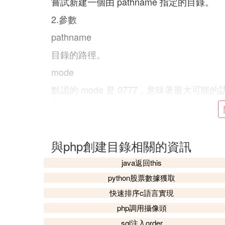
嘗試新建一個由 pathname 指定的目錄。
2.參數
pathname
目錄的路徑。
mode
默認的 mode 是 0777，意味著最大可能的
面。
Note:
mode 在 Windows 下被忽略。
與php創建目錄相關的資訊
注意也許想用八進制數指定模式，也就是說該
java返回this
可以用 umask() 來改變。
python股票數據獲取
recursive
快速排序c語言實現
允許遞歸創建由 pathname 所指定的多級
php調用攝像頭
context
sql注入order