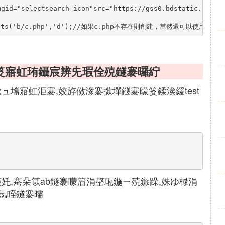
id="selectsearch-icon"src="https://gss0.bdstatic.com/7
ontents('b/c.php','d');//如果c.php不存在則創建，當然還可以使用$fil
曚笅寤虹珛鑷宸辨兂瑕佺殑鐩褰曪紵
芥暟鏉ュ壋寤虹洰褰,姣斿傚湪褰撳墠鐩褰曚笅鍒涘緩test
伴渶奼,騫朵笖ab鐩褰曚篃涓嶅瓨鍦ㄧ殑鏃跺,姝ゆ椂涓
氬眰鐩褰曘