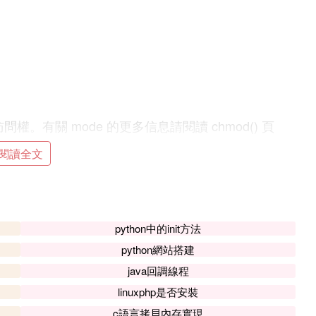
訪問
權。有關 mode 的更多信息請閱讀 chmod() 頁
閱讀全文
數應以零打頭。模式也會被當前的 umask 修改，
python中的init方法
python網站搭建
java回調線程
嵌套目錄。
linuxphp是否安裝
c語言拷貝內存實現