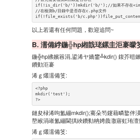
if(!is_dir('b/'))mkdir('b/');//如果不存在<img
//在檢測b/目錄中是否存在c.php文件
if(!file_exists('b/c.php'))file_put_c
以上若還有任何問題，歡迎追問~
B. 濡備綍鍦╬hp緗戠珯鏍圭洰褰
鍦╬hp紼嬪簭涓,鍙浠ヤ嬌鐢╩kdir() 鍑
鐨勭洰褰
浠ｇ爜濡備笅:
<?php
mkdir('test');
?>
鏈夋椂浠呴氳繃mkdir();騫朵笉鑳藉疄鐜
嶅緱涓嶉氳繃閫掑綊鐨勬柟娉曟潵寤虹珛澶
浠ｇ爜濡備笅: