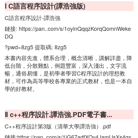
Ⅰ C語言程序設計(譚浩強版)
C語言程序設計-譚浩強
鏈接: https://pan..com/s/1oyinQqqzKorqQomnWeke
DQ
?pwd=8zg5 提取碼: 8zg5
本書內容先進，體系合理，概念清晰，講解詳盡，降
低台階，分散難點，例題豐富，深入淺出，文字流
暢，通俗易懂，是初學者學習C程序設計的理想教
材，可作為高等學校各專業的正式教材，也是一本自
學的好教材。
Ⅱ c++程序設計.譚浩強.PDF電子書...
C++程序設計第3版（清華大學譚浩強）.pdf
鏈接:https://pan..com/s/1iG67adfXQv4JamUsXs4qx