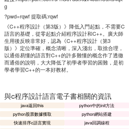
g
?pwd=rqwf 提取碼:rqwf
《C++程序設計（第3版）》降低入門起點，不需要C
語言的基礎，從零起點介紹程序設計和C++。廣大師
生用後反映非常好，認為《C++程序設計（第3
版）》定位準確，概念清晰，深入淺出，取捨合理，
以通俗易懂的語言對C++的許多難懂的概念作了透徹
而通俗的說明，大大降低了初學者學習的困難，是初
學者學習C++的一本好教材。
與c程序設計語言電子書相關的資訊
java返回this
python中的init方法
python股票數據獲取
python網站搭建
快速排序c語言實現
java回調線程