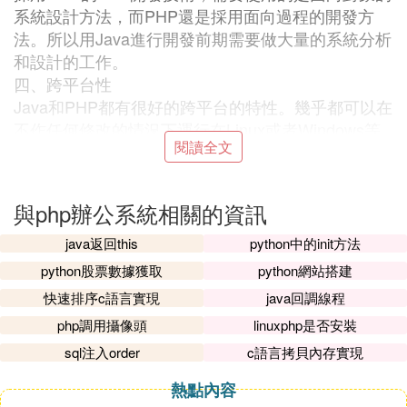
系統設計方法，而PHP還是採用面向過程的開發方
法。所以用Java進行開發前期需要做大量的系統分析
和設計的工作。
四、跨平台性
Java和PHP都有很好的跨平台的特性。幾乎都可以在
不作任何修改的情況下運行在Linux或者Windows等
閱讀全文
不同的操作系統上。
五、開發成本比較
PHP最經典的組合就是：PHP + MySQL + Apache。
與php辦公系統相關的資訊
非常適合開發中小型的Web應用，開發的速度比較
快。而且所有的軟體都是開源免費的，可以減少投
java返回this
python中的init方法
入。
python股票數據獲取
python網站搭建
Java的Web應用伺服器有免費Tomcat、JBoss等，如
快速排序c語言實現
java回調線程
果需要更好的商業化的服務有：WebSphere和Weblo
php調用攝像頭
linuxphp是否安裝
gic。
sql注入order
c語言拷貝內存實現
六、分布式多層架構比較
PHP只能實現簡單的分布式兩層或三層的架構，而JA
熱點內容
VA在這方面就比較強大，可以實現多層的網路架