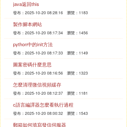
java返回this
構。資料庫層（持久化層）、應用（業務）邏輯層、
表示邏輯層彼此分開，而且現在不同的層都已經有一
發布：2025-10-20 08:28:16
瀏覽：1183
些成熟的開發框架的支持。例如Struts就是利用java
製作腳本網站
的Web開發技術實現了MVC的設計模式，而在業務邏
發布：2025-10-20 08:17:34
瀏覽：1456
輯層也有Spring框架，資料庫持久化層有Hibernate等
框架。這些框架可以方便開發者高效、合理、科學得
python中的init方法
架構多層的商業應用。
發布：2025-10-20 08:17:33
瀏覽：1149
下面簡要的說一下Struts，它實質上是在JSP Model2
的基礎上實現的一個MVC（Model、View、Controle
圖案密碼什麼意思
r）框架。JSP Model2體系結構是一種聯合使用JSP
發布：2025-10-20 08:16:56
瀏覽：1323
與Servlet來提供動態內容的方法。在Struts框架中，
模型由實現業務邏輯的JavaBean或EJB組件構成，
怎麼清理微信視頻緩存
控制器由Servlet實現的，視圖由一組JSP文件組成。
發布：2025-10-20 08:12:37
瀏覽：1181
採用Struts可以明確角色的定義和開發者與網頁設計
者的分工。而且項目越復雜，其優勢越明顯。
c語言編譯器怎麼看執行過程
七、源代碼安全
發布：2025-10-20 08:00:32
瀏覽：1543
PHP開發的程序的源代碼都是公開的，他人拿到php
郵箱如何填寫發信伺服器
開發的程序後都可以進行修改。Java開發的程序，最