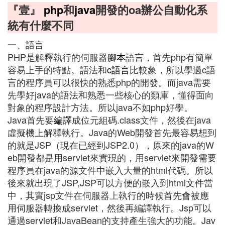
『壹』
php
和
java
開發的oa辦公自動化系
統有什麼不同
一、語言
PHP是解釋執行的伺服器
腳本
語言，首先php有簡單
容易上手的特點。語法和
c語言
比較象，所以學過c語
言的程序員可以很快的熟悉php的開發。而java需要
先學好java的語法和熟悉一些核心的類庫，懂得面向
對象的程序設計方法。所以java不如php好學。
Java首先要
編譯
成位元組碼.class文件，然後在java
虛擬機上解釋執行。Java的Web開發首先最容易想到
的就是JSP（現在已經到JSP2.0），原來的java的W
eb開發都是用servlet來實現的，用servlet來開發需要
程序員在java的源文件中嵌入大量的html代碼。所以
後來就出現了JSP,JSP可以方便的嵌入到html文件當
中，其實jsp文件在伺服器上執行的時候首先會被應
用伺服器轉換成servlet，然後再編譯執行。Jsp可以
通過servlet和JavaBean的支持產生強大的功能。Jav