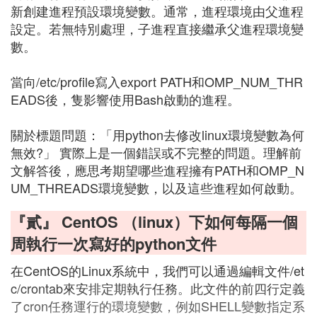
新創建進程預設環境變數。通常，進程環境由父進程
設定。若無特別處理，子進程直接繼承父進程環境變
數。
當向/etc/profile寫入export PATH和OMP_NUM_THR
EADS後，隻影響使用Bash啟動的進程。
關於標題問題：「用python去修改linux環境變數為何
無效?」 實際上是一個錯誤或不完整的問題。理解前
文解答後，應思考期望哪些進程擁有PATH和OMP_N
UM_THREADS環境變數，以及這些進程如何啟動。
『貳』 CentOS （linux）下如何每隔一個
周執行一次寫好的python文件
在CentOS的Linux系統中，我們可以通過編輯文件/et
c/crontab來安排定期執行任務。此文件的前四行定義
了cron任務運行的環境變數，例如SHELL變數指定系