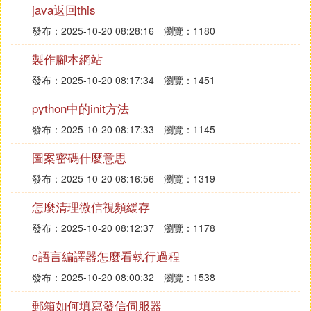
列，例如1-4表示整數1,2,3,4。指定數值由逗號分
java返回this
開，如3,4,6,8表示這四個指定整數。
發布：2025-10-20 08:28:16
瀏覽：1180
製作腳本網站
符號「/」用於指定步進設置，表示步進值。例如，0-
59/2定義每兩分鍾執行一次，步進值也可以用星號表
發布：2025-10-20 08:17:34
瀏覽：1451
示，如* /3用來每三個月份運行指定任務。
python中的init方法
以上就是在CentOS Linux系統中設置每周執行一次P
發布：2025-10-20 08:17:33
瀏覽：1145
ython腳本的方法，只需在crontab文件中正確設置時
圖案密碼什麼意思
間和命令即可。
發布：2025-10-20 08:16:56
瀏覽：1319
怎麼清理微信視頻緩存
發布：2025-10-20 08:12:37
瀏覽：1178
c語言編譯器怎麼看執行過程
發布：2025-10-20 08:00:32
瀏覽：1538
郵箱如何填寫發信伺服器