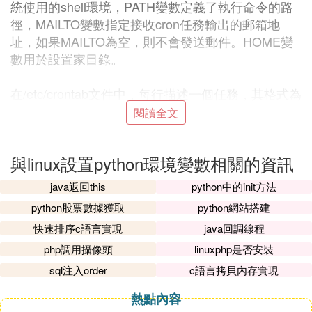
統使用的shell環境，PATH變數定義了執行命令的路
徑，MAILTO變數指定接收cron任務輸出的郵箱地
址，如果MAILTO為空，則不會發送郵件。HOME變
數用於設置家目錄。
在/etc/crontab文件中，每行描述一個任務，其格式為
分鍾、小時、日期、月份、星期、命令。例如，要每
閱讀全文
兩周執行一次任務，可以在crontab中設置如下行：0
0 1,15 * * /usr/bin/python3 /path/to/your/script.py
與linux設置python環境變數相關的資訊
這行表示每月的第一天和十五號的零點零分執行一次
java返回this
python中的init方法
位於/usr/bin/python3目錄下的python
腳本
。這里需要
python股票數據獲取
python網站搭建
注意的是，腳本路徑需要根據實際情況進行修改。
快速排序c語言實現
java回調線程
其中，分鍾和小時的值范圍為0-59和0-23，日期的值
php調用攝像頭
linuxphp是否安裝
范圍為1-31，月份的值范圍為1-12，星期的值范圍為
sql注入order
c語言拷貝內存實現
0-7，0或7表示周日。星號(*)表示所有可用的值，例
熱點內容
如*表示每月執行，整數間的連字型大小(-)表示整數