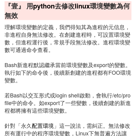
『壹』 用
python
去修改
linux
環境變數為何
無效
理解環境變數的定義，我們得知其為進程的元信息，
非進程自身無法修改。在創建進程時，可設置環境變
數，但進程運行後，常規手段無法修改。進程環境變
數可通過命令查看。
Bash新進程默認繼承當前環境變數及export的變數。
執行如下的命令後，後續新創建的進程都有FOO環境
變數。
若Bash以交互形式或login shell啟動，會執行/etc/pro
file中的命令。如export了一些變數，後續創建的新進
程都將擁有這些環境變數。
針對「永久
配置環境
」這一說法，需糾正。無法修改
所有運行中的程序環境變數，Linux下無普遍方法讓