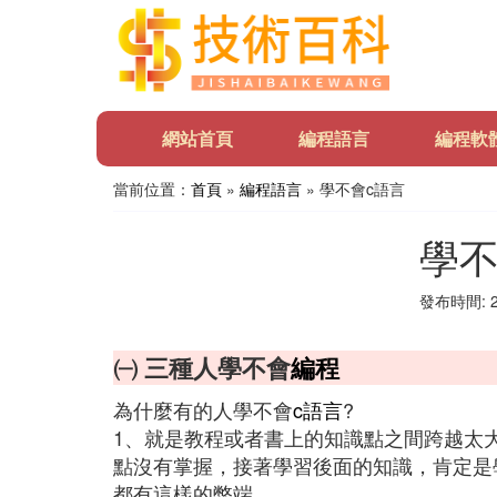
網站首頁
編程語言
編程軟
當前位置：
首頁
»
編程語言
» 學不會c語言
學不
發布時間: 20
㈠ 三種人學不會
編程
為什麼有的人學不會
c語言
?
1、就是教程或者書上的知識點之間跨越太
點沒有掌握，接著學習後面的知識，肯定是
都有這樣的弊端。