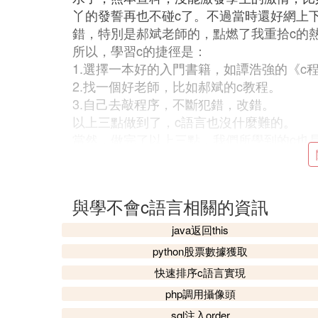
丫的發誓再也不碰c了。不過當時還好網上
錯，特別是郝斌老師的，點燃了我重拾c的
所以，學習c的捷徑是：
1.選擇一本好的入門書籍，如譚浩強的《c
2.找一個好老師，比如郝斌的c教程。
3.自己去敲程序，不斷犯錯，改錯。
以上三點做到了，c語言也沒什麼難的。
當然，做完了以上三點，我們所學到的c也
不夠，這點我們得有先見之明。
㈢ 怎樣學C語言啊，感覺C好難哦。
與學不會c語言相關的資訊
C程序設計的內容很豐富，按照現在的教學
java返回this
程序設計、函數與數組的應用和一些簡單的
python股票數據獲取
些部分，通過實踐（練習和上機調試等熟練
題理解不透，或者表達方式與以往數學學習
快速排序c語言實現
的地方多問多想，鼓足勇氣進行學習，待學
php調用攝像頭
這一方面我感覺是我們同學最欠缺，大多學
sql注入order