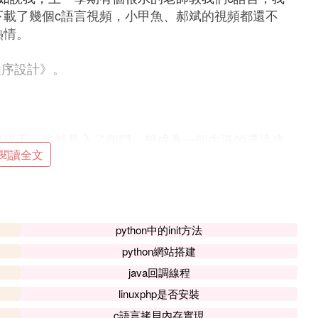
下載了幾個c語言視頻，小甲魚、郝斌的視頻都還不
熱情。
程序設計》。
是皮毛，也就是入了個門，想成為一個牛逼的還遠遠
閱讀全文
大綱，教學的主要內容是基礎知識、四種結構的的
python中的init方法
演算法
。在學習時，同學們應該把主要精力放在這
python網站搭建
掌握。當然，在初學C語言時，可能會遇到有些問
中不同（如運算符等），這就要求不氣餒，不明白
java回調線程
完後面的章節知識，前面的問題也就迎刃而解了，
linuxphp是否安裝
不好的就是因為一開始遇到困難就放棄，曾經和好
c語言拷貝內存實現