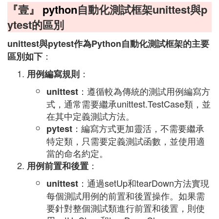
『壹』
python
自動化測試框架unittest與p
ytest的區別
unittest與pytest作為Python自動化測試框架的主要
：
區別如下
：
用例編寫規則
：遵循較為傳統的測試用例編寫方
unittest
式，通常需要繼承unittest.TestCase類，並
在其中定義測試方法。
：編寫方式更加靈活，不需要繼承
pytest
特定類，只需要定義測試函數，並使用適
當的命名約定。
：
用例前置和後置
：通過setUp和tearDown方法實現
unittest
每個測試用例的前置和後置操作。如果需
要針對整個測試類進行前置和後置，則使