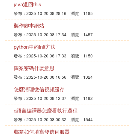
java返回this
告。
發布：2025-10-20 08:28:16
瀏覽：1185
綜上所述，
pytest在多個方面提供了比unittest更簡
，因此在選擇測試框架時，開發
潔、直觀的測試體驗
製作腳本網站
者可以優先考慮pytest。
發布：2025-10-20 08:17:34
瀏覽：1457
『貳』 Python介面自動化測試之pytest與
python中的init方法
unittest區別
發布：2025-10-20 08:17:33
瀏覽：1150
Python介面自動化測試之pytest與unittest的主要區
圖案密碼什麼意思
：
別如下
發布：2025-10-20 08:16:56
瀏覽：1324
：
來源與安裝
怎麼清理微信視頻緩存
：Python標准庫中自帶的單元測試
unittest
發布：2025-10-20 08:12:37
瀏覽：1182
框架，無需額外安裝。
c語言編譯器怎麼看執行過程
：第三方單元測試庫，需要先安裝
pytest
才能使用。
發布：2025-10-20 08:00:32
瀏覽：1544
：
組織測試用例的方式
郵箱如何填寫發信伺服器