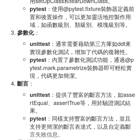
用setUpClass和tearDownClass。
：使用@pytest.fixture裝飾器定義前
pytest
置和後置操作，可以更加靈活地控製作用
域，如函數級別、類級別、模塊級別等。
：
參數化
：通常需要藉助第三方庫如ddt來
unittest
實現參數化測試，增加了代碼的復雜性。
：內置了參數化測試功能，通過@p
pytest
ytest.mark.parametrize裝飾器即可輕松實
現，代碼更加簡潔。
：
斷言
：提供了豐富的斷言方法，如asse
unittest
rtEqual、assertTrue等，用於驗證測試結
果。
：同樣支持豐富的斷言方法，並且
pytest
支持更簡潔的斷言表達式，以及自定義斷
言失敗信息。