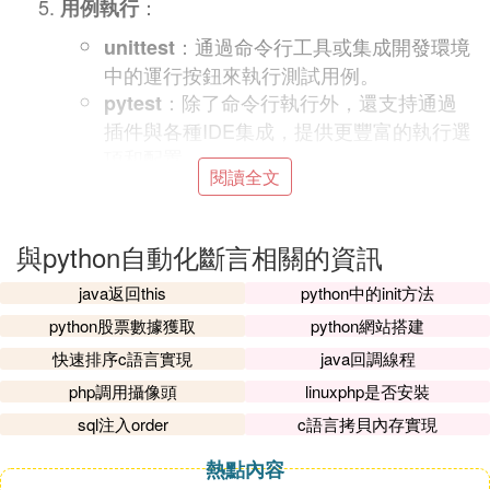
：
用例執行
：通過命令行工具或集成開發環境
unittest
中的運行按鈕來執行測試用例。
：除了命令行執行外，還支持通過
pytest
插件與各種IDE集成，提供更豐富的執行選
項和配置。
閱讀全文
：
失敗重運行
：默認情況下不支持失敗重運行功
unittest
與python自動化斷言相關的資訊
能，需要手動實現。
：通過pytestrerunfailures插件可以
pytest
java返回this
python中的init方法
輕松實現失敗測試用例的重運行。
python股票數據獲取
python網站搭建
：
報告
快速排序c語言實現
java回調線程
：生成的測試報告較為簡單，通常
unittest
php調用攝像頭
linuxphp是否安裝
只包含測試用例的執行結果。
sql注入order
c語言拷貝內存實現
：支持生成多種格式的測試報告，
pytest
如HTML、XML等，並且可以通過插件擴展
熱點內容
報告功能，如生成詳細的測試覆蓋率報