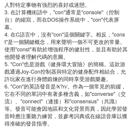
人對特定事物有強烈的喜好或迷戀。
3. 在計算機術語中，"con"通常是"console"（控制
台）的縮寫，而在DOS操作系統中，"con"代表屏
幕。
4. 在C語言中，沒有"con"這個關鍵字。相反，"cons
t"是一個關鍵概念，用來聲明一個不可更改的常量。
使用"const"有助於增強程序的健壯性，並且有助於其
他開發者理解代碼的意圖。
5. "Con"也是游戲《健身環大冒險》的簡稱。這款游
戲通過Joy-Con控制器與特定的健身配件相結合，允
許玩家在進行身體鍛煉的同時享受游戲樂趣。
6. "Con"的英語發音是/k?n/。作為一個常見的前綴，
它在不同的單詞中有著多種含義，如"converse"（交
流）、"connect"（連接）和"consensus"（共識）
等。發音可能會因地區和文化背景而異，因此學習發
音時應注重聽力練習，並參考詞典或在線語音庫以獲
得准確的發音指導。