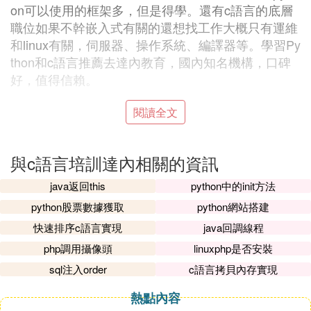
on可以使用的框架多，但是得學。還有c語言的底層
職位如果不幹嵌入式有關的還想找工作大概只有運維
和
linux
有關，伺服器、操作系統、編譯器等。學習Py
thon和c語言推薦去達內教育，國內知名機構，口碑
好，值得信賴。
閱讀全文
達內教育目前已在北京、上海、廣州、深圳、大連、
南京、武漢、杭州、西安、蘇州、成都、沈陽等70個
大中城市成立了342家學習中心，擁有員工超過1000
與c語言培訓達內相關的資訊
0多人，累計培訓量已學員已達100萬人次。達內集團
憑借雄厚的技術研發實力、過硬的教學質量、成熟的
java返回this
python中的init方法
就業服務團隊，為學員提供強大的職業競爭力，在用
python股票數據獲取
python網站搭建
人企業中樹立了良好的口碑。 感興趣的話點擊此
快速排序c語言實現
java回調線程
處，免費學習一下
php調用攝像頭
linuxphp是否安裝
想了解更多有關Python和c語言的相關信息，推薦咨
sql注入order
c語言拷貝內存實現
詢達內教育。達內教育已從事19年IT技術培訓，累計
熱點內容
培養100萬學員，並且獨創TTS8.0教學系統，1v1督