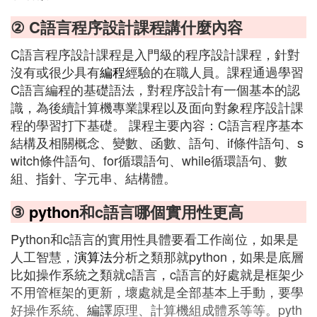
② C語言程序設計課程講什麼內容
C語言程序設計課程是入門級的程序設計課程，針對
沒有或很少具有
編程
經驗的在職人員。課程通過學習
C語言編程的基礎語法，對程序設計有一個基本的認
識，為後續計算機專業課程以及面向對象程序設計課
程的學習打下基礎。 課程主要內容：C語言程序基本
結構及相關概念、變數、函數、語句、if條件語句、s
witch條件語句、for循環語句、while循環語句、數
組、指針、字元串、結構體。
③
python
和c語言哪個實用性更高
Python和c語言的實用性具體要看工作崗位，如果是
人工智慧，
演算法
分析之類那就python，如果是底層
比如操作系統之類就c語言，c語言的好處就是框架少
不用管框架的更新，壞處就是全部基本上手動，要學
好操作系統、
編譯
原理、計算機組成體系等等。pyth