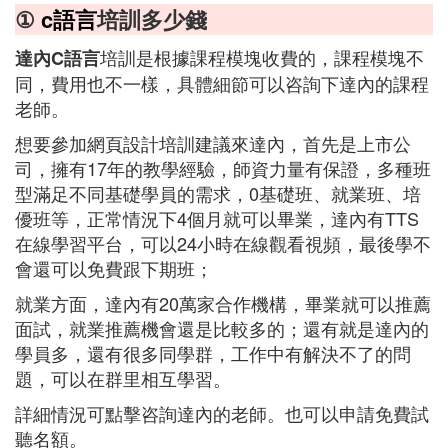
①
c語言
培訓多少錢
培訓是根據課程模塊收費的，課程模塊不
達內C語言
同，費用也不一樣，具體細節可以咨詢下達內的課程
老師。
想要參加網頁設計培訓建議來達內，首先是上市公
司，擁有17年的教學經驗，師資力量有保證，多種班
型滿足不同基礎學員的需求，0基礎班、就業班、培
優班等，正常情況下4個月就可以畢業，達內有TTS
在線學習平台，可以24小時在線觀看視頻，最後學不
會還可以免費跟下期班；
就業方面，達內有20萬家合作機構，畢業就可以推薦
面試，就業推薦機會還是比較多的；還有就是達內的
學員多，還有很多同學群，工作中有解決不了的問
題，可以在群里相互學習。
詳細情況可點擊咨詢達內的老師。也可以申請免費試
聽名額。