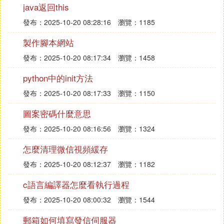
java返回this
學，跟蹤式學習，有疑問隨時溝通。該機構26大課程
體系緊跟企業需求，企業級項目，課程穿插大廠真實
發布：2025-10-20 08:28:16
瀏覽：1185
項目講解，對標企業人才標准，制定專業學習計劃，
製作腳本網站
囊括主流熱點技術,助力學生更好的學習。
發布：2025-10-20 08:17:34
瀏覽：1458
④ 深圳嵌入式培訓機構哪家好
python中的init方法
深圳嵌入式培訓機構比較好的有達內IT教育、深圳北
發布：2025-10-20 08:17:33
瀏覽：1150
大青鳥、中科信軟等，具體介紹如下：
圖案密碼什麼意思
發布：2025-10-20 08:16:56
瀏覽：1324
3、中科信軟（深圳校區）
怎麼清理微信視頻緩存
中科信軟高級技術服務中心（簡稱中科信軟）高級技
術服務中心成立於2007年，是中國專業軟體技術服務
發布：2025-10-20 08:12:37
瀏覽：1182
平台，上千種海量技術服務，上萬名專家技術人才，
c語言編譯器怎麼看執行過程
成立13年來專注為國內外企事業單位提供專業技術服
務。
發布：2025-10-20 08:00:32
瀏覽：1544
已為全國30多個城市，數百家企業完成「一站式整體
郵箱如何填寫發信伺服器