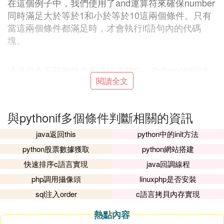
在這個例子中，我們使用了and運算符來確保number
同時滿足大於等於1和小於等於10這兩個條件。只有
當這兩個條件都滿足時，才會執行if語句內的代碼
塊。
通過組合不同的條件和邏輯運算符，Python的if語句
閱讀全文
可以處理復雜的判斷邏輯，使程序能夠根據不同的情
況執行不同的操作。這種靈活性使得Python在處理各
種場景時表現出強大的能力。
與pythonif多個條件判斷相關的資訊
2. if函數多條件怎樣用
java返回this
python中的init方法
python股票數據獲取
python網站搭建
在
編程
中，if函數的多條件可以通過使用邏輯運算符
。
「and」和「or」來實現
快速排序c語言實現
java回調線程
php調用攝像頭
linuxphp是否安裝
1. 基本結構
sql注入order
c語言拷貝內存實現
在大多數編程語言中，if語句用於條件判斷。當需要
判斷多個條件時，可以使用邏輯運算符連接。
熱點內容