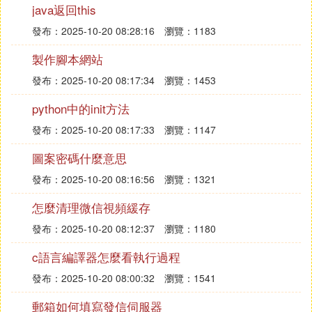
2. 使用「and」連接多條件
java返回this
發布：2025-10-20 08:28:16
當所有條件都必須滿足時，應使用「and」。例
瀏覽：1183
如，檢查一個數字是否同時大於5且小於10：pyt
製作腳本網站
honif number > 5 and number < 10: # 執行某些
發布：2025-10-20 08:17:34
瀏覽：1453
操作
當滿足任一條件
3. 使用「or」連接多條件
即可時，應使用「or」。例如，檢查一個數字是
python中的init方法
否大於5或者小於等於0：pythonif number > 5 o
發布：2025-10-20 08:17:33
瀏覽：1147
r number <= 0: # 執行某些操作
圖案密碼什麼意思
4. 結合使用「and」和「or」
發布：2025-10-20 08:16:56
瀏覽：1321
在某些復雜情況下，可能需要結合使用「and」
和「or」來構建復雜的條件判斷。例如，檢查一
怎麼清理微信視頻緩存
個數字是否在5到10之間，或者小於等於0：pyt
發布：2025-10-20 08:12:37
瀏覽：1180
honif or number <= 0: # 執行某些操作注意：原
c語言編譯器怎麼看執行過程
示例中的if or number <= 0:是語法錯誤的，這里
進行了修正，添加了正確的括弧和條件。總結：
發布：2025-10-20 08:00:32
瀏覽：1541
在編寫含有多個條件的if語句時，通過合理使用
郵箱如何填寫發信伺服器
邏輯運算符「and」和「or」，可以有效地組合