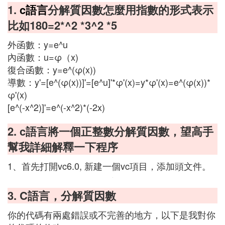
1.
c語言
分解質因數怎麼用指數的形式表示
比如180=2*^2 *3^2 *5
外函數：y=e^u
內函數：u=φ（x)
復合函數：y=e^(φ(x))
導數：y'=[e^(φ(x))]'=[e^u]'*φ'(x)=y*φ'(x)=e^(φ(x))*
φ'(x)
[e^(-x^2)]'=e^(-x^2)*(-2x)
2. c語言將一個正整數分解質因數，望高手
幫我詳細解釋一下程序
1、首先打開vc6.0, 新建一個vc項目，添加頭文件。
3. C語言，分解質因數
你的代碼有兩處錯誤或不完善的地方，以下是我對你