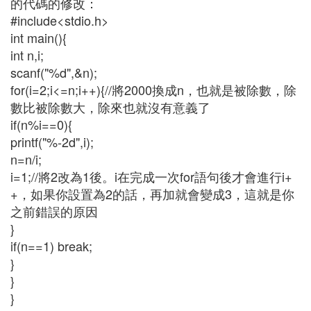
的代碼的修改：
#include<stdio.h>
int main(){
int n,i;
scanf("%d",&n);
for(i=2;i<=n;i++){//將2000換成n，也就是被除數，除
數比被除數大，除來也就沒有意義了
if(n%i==0){
printf("%-2d",i);
n=n/i;
i=1;//將2改為1後。i在完成一次for語句後才會進行i+
+，如果你設置為2的話，再加就會變成3，這就是你
之前錯誤的原因
}
if(n==1) break;
}
}
}