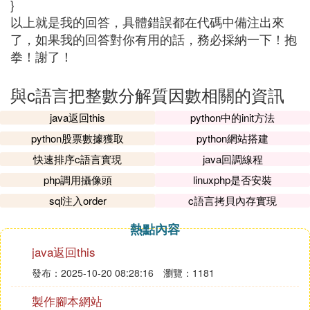
}
以上就是我的回答，具體錯誤都在代碼中備注出來
了，如果我的回答對你有用的話，務必採納一下！抱
拳！謝了！
與c語言把整數分解質因數相關的資訊
java返回this
python中的init方法
python股票數據獲取
python網站搭建
快速排序c語言實現
java回調線程
php調用攝像頭
linuxphp是否安裝
sql注入order
c語言拷貝內存實現
熱點內容
java返回this
發布：2025-10-20 08:28:16
瀏覽：1181
製作腳本網站