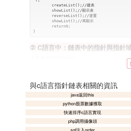
	createList();//建表
	showList();//顯示表
	reverseList();//逆置
	showList();//再顯示
	return0;
}
② C語言中：鏈表中的指針與指針
這是兩個不同的概念。
1
指針是C語言中的一個數據類型。在鏈表的
2
與c語言指針鏈表相關的資訊
指針域是指的鏈表中用來指向相關節點的指
一個的指針。
java返回this
3
python股票數據獲取
對於鏈表節點，可以分為數據域和指針域兩
快速排序c語言實現
然是指針類型。
php調用攝像頭
sql注入order