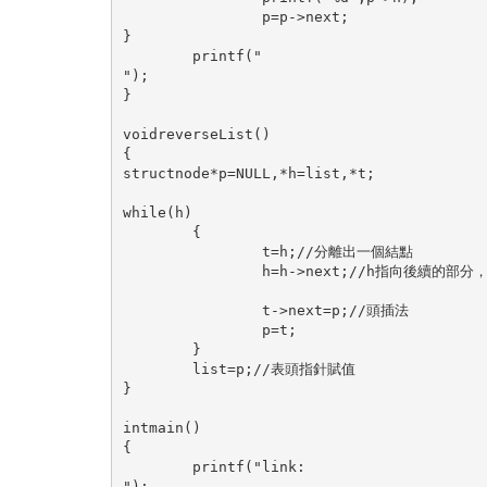
		p=p->next;
}
	printf("

");
}
voidreverseList()
{
structnode*p=NULL,*h=list,*t;
while(h)
	{
		t=h;//分離出一個結點
		h=h->next;//h指向後續的
		t->next=p;//頭插法
		p=t;
	}
	list=p;//表頭指針賦值
}
intmain()
{
	printf("link:

");