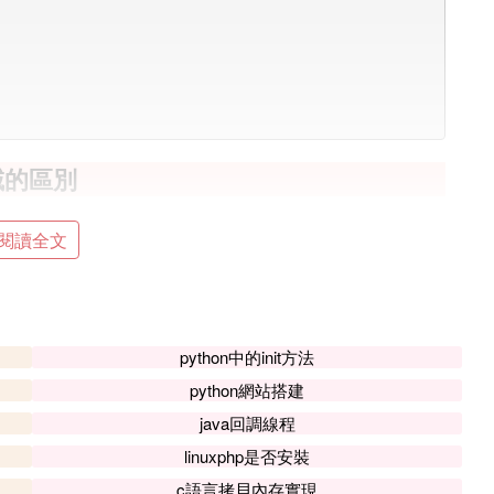
域的區別
閱讀全文
節點中，可能包含多個指針。
針，一般是下一個，對於雙向鏈表，也包括指向上
python中的init方法
python網站搭建
部分。數據域中可能包含有指針類型。指針域中必
java回調線程
linuxphp是否安裝
c語言拷貝內存實現