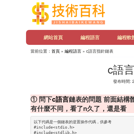
網站首頁
編程語言
編程軟
當前位置：
首頁
»
編程語言
» c語言指針鏈表
c語
發布時間: 20
① 問下
c語言
鏈表的問題 前面結構
有什麼不同，看了n久了，還是看
以下代碼是一個鏈表的逆置操作代碼，供參考
#include<stdio.h>
#include<stdlib.h>