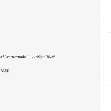
izeof(structnode));//申請一個結點
裝在表頭前