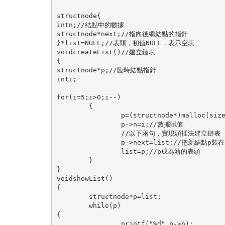
structnode{
intn;//結點中的數據
structnode*next;//指向後繼結點的指針
}*list=NULL;//表頭，初值NULL，表示空表
voidcreateList()//建立鏈表
{
structnode*p;//臨時結點指針
inti;
for(i=5;i>0;i--)
	{
		p=(structnode*)malloc(s
		p->n=i;//數據賦值
		//以下兩句，實現頭插法建立鏈表
		p->next=list;//把新結點p
		list=p;//p成為新的表頭
	}
}
voidshowList()
{
	structnode*p=list;
	while(p)
{
		printf("%d",p->n);