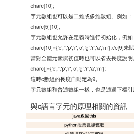
charc[10];
字元數組也可以是二維或多維數組。例如：
charc[5][10];
字元數組也允許在定義時進行初始化，例如
charc[10]={'c','','p','r','o','g','r','a',
當對全體元素賦初值時也可以省去長度說明
charc[]={'c','','p','r','o','g','r','a','m'};
這時c數組的長度自動定為9。
字元數組和普通數組一樣，也是通過下標引
與c語言字元的原理相關的資訊
java返回this
python股票數據獲取
快速排序c語言實現