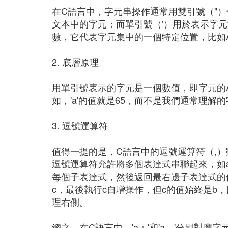
在C語言中，字元串操作通常用雙引號（"）包含，
文本中的字元；而單引號（'）用於表示字元常量，
數，它代表字元集中的一個特定位置，比如AS
2. 底層原理
用單引號表示的字元是一個數值，即字元的AS
如，'a'的值就是65，而不是我們通常理解
3. 逗號運算符
值得一提的是，C語言中的逗號運算符（,
逗號運算符允許將多個表達式串聯起來，如a + 
每個子表達式，然後返回最右邊子表達式的值
c，最後執行c自增操作，但c的值始終是b
理右側。
總之，在C語言中，'a＋'和'a－'分別對