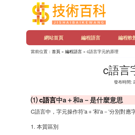
網站首頁
編程語言
編程軟
當前位置：
首頁
»
編程語言
» c語言字元的原理
c語言
發布時間: 20
⑴
c語言
中a＋和a－是什麼意思
C語言中，字元操作符'a＋'和'a－'分別
1. 本質區別