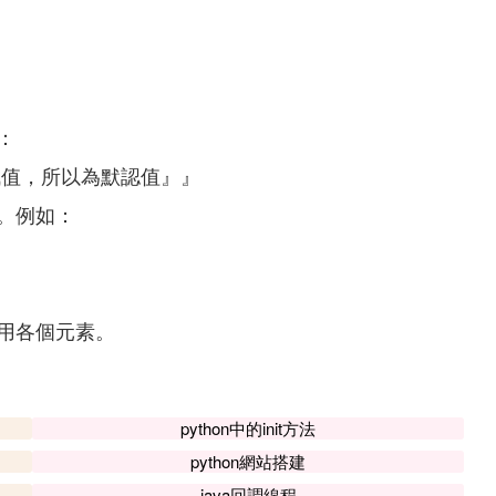
：
'm'};//c[9]未賦值，所以為默認值』』
。例如：
用各個元素。
python中的init方法
python網站搭建
java回調線程