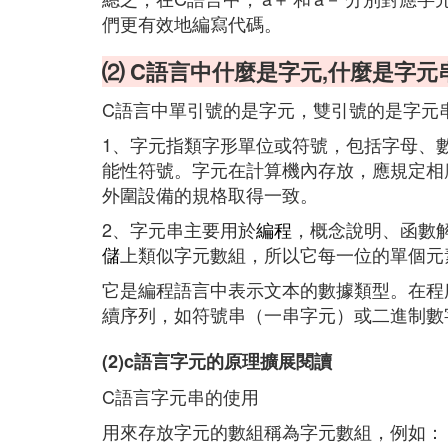
們更有效地編寫代碼。
⑵ C語言中什麼是字元,什麼是字元
C語言中單引號的是字元，雙引號的是字元
1、字元指類字形單位或符號，包括字母、
能性符號。字元在計算機內存放，應規定相
外圍設備的規格取得一致。
2、字元串主要用於
編程
，概念說明、函數
儲
上類似字元數組，所以它每一位的單個元
它是編程語言中表示文本的數據類型。在程序
續序列，如符號串（一串字元）或二進制數
(2)c語言字元的原理擴展閱讀
C語言字元串的使用
用來存放字元的數組稱為字元數組，例如：