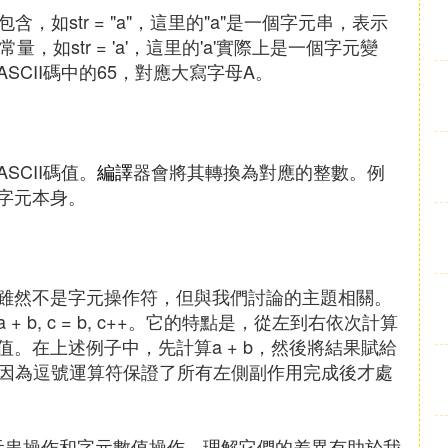
如str = "a"，這里的"a"是一個字元串，表示
如str = 'a'，這里的'a'實際上是一個字元變
CII碼中的65，對應大寫字母A。
CII碼值。
編譯
器會將其轉換為對應的整數。例
的字元本身。
）雖然不是字元操作符，但與我們討論的主題相關。
b, c = b, c++。它的特點是，從左到右依次計算
。在上述例子中，先計算a + b，然後將結果賦給
，因為逗號運算符保證了所有左側副作用完成後才處
應字元串操作和字元數值操作，理解它們的差異有助於我