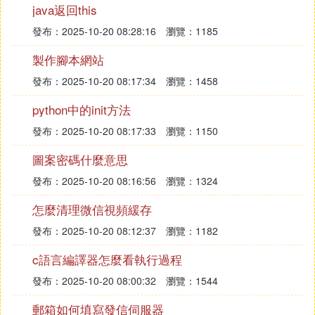
告攜漏洞在Web進程上執襪敏伏行相應的命令。
java返回this
發布：2025-10-20 08:28:16
瀏覽：1185
二、PHP常見漏洞的防範措施
製作腳本網站
發布：2025-10-20 08:17:34
瀏覽：1458
1、對於Session漏洞的防範
python中的init方法
發布：2025-10-20 08:17:33
瀏覽：1150
從前面的分析可以知道，Session攻擊最常見的就是
圖案密碼什麼意思
會話劫持，也就是黑客通過各種攻擊手段獲取用戶的
發布：2025-10-20 08:16:56
瀏覽：1324
Session ID，然後利用被攻擊用戶的身份來登錄相應
怎麼清理微信視頻緩存
網站。為此，這里可以用以下幾種方法進行防範:一
是定期更換Session ID，更換Session ID可以用PHP
發布：2025-10-20 08:12:37
瀏覽：1182
自帶函數來實現；二是更拿桐換Session名稱，通常
c語言編譯器怎麼看執行過程
情況下Session的默認名稱是PHPSESSID，這個變
數一般是在cookie中保存的，如果更改了它的名稱，
發布：2025-10-20 08:00:32
瀏覽：1544
就可以阻檔黑客的部分攻擊;三是對透明化的Session
郵箱如何填寫發信伺服器