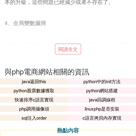
本的升級，這些間題已經減少或者不存在了。
4、全局變數漏洞
PHP中的變數在使用的時候不像其他開發語言那樣需
閱讀全文
要事先聲明，PHP中的變數可以不經聲明就直接使
用，使用的時候系統自動創建，而且也不需要對變
量類型進行說明，系統會自動根據上下文環境自動確
與php電商網站相關的資訊
定變數類型。這種方式可以大大減少程序員
編程
中出
java返回this
python中的init方法
錯的概率，使用起來非常的方便。
python股票數據獲取
python網站搭建
快速排序c語言實現
java回調線程
5、文件漏洞
php調用攝像頭
linuxphp是否安裝
sql注入order
c語言拷貝內存實現
文件漏洞通常是由於網站開發者在進行網站設計時對
熱點內容
外部提供的數據缺乏充分的過濾導致黑客利用其中的