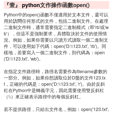
『壹』
python
文作操作函數open()
Python中的open()函數不僅適用於文本文件，還可以
用於
訪問
任何形式的文件，包括二進制文件。在處理
二進制文件時，通常需要指定二進制模式（即'rb'或'w
b'），但這不是強制要求，具體取決於文件的使用情
況。例如，如果你需要以只讀方式讀取一個二進制文
件，可以使用如下代碼：open('D:\\123.txt', 'rb')。同
樣地，若要寫入一個二進制文件，則代碼為：open
('D:\\123.txt', 'wb')。
在指定文件路徑時，路徑名需要作為filename參數的
一部分。例如，如果你想讀取位於D盤的文件123.tx
t，正確的代碼是：open('D:\\123.txt', 'r')。由於反斜
杠在Python中是轉義字元，因此需要使用雙反斜杠
（\\）來正確表示路徑中的每個反斜杠。
若不提供路徑，只給出文件名，例如：open('123.txt',