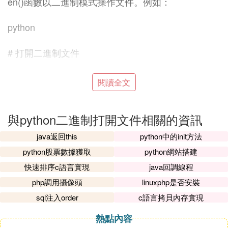
en()函數以二進制模式操作文件。例如：
python
# 打開二進制文件
with open('example.bin', 'rb') as f:
閱讀全文
# 讀取二進制數據
與python二進制打開文件相關的資訊
binary_data = f.read()
java返回this
python中的init方法
python股票數據獲取
python網站搭建
# 輸出二進制數據
快速排序c語言實現
java回調線程
print(binary_data)
php調用攝像頭
linuxphp是否安裝
sql注入order
c語言拷貝內存實現
# 修改二進制數據
熱點內容