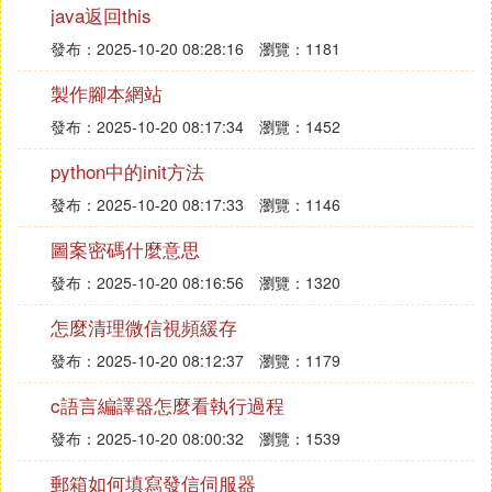
new_binary_data = b'\x01\x02\x03\x04'
java返回this
發布：2025-10-20 08:28:16
瀏覽：1181
binary_data = binary_data.replace(b'\x01', new_bina
ry_data)
製作腳本網站
發布：2025-10-20 08:17:34
瀏覽：1452
# 將修改後的二進制數據寫迴文件
python中的init方法
with open('example.bin', 'wb') as f:
發布：2025-10-20 08:17:33
瀏覽：1146
圖案密碼什麼意思
f.write(binary_data)
發布：2025-10-20 08:16:56
瀏覽：1320
通過此代碼，文件'example.bin'將被讀取、修改二進
怎麼清理微信視頻緩存
制數據並重新寫入。注意，在修改前應備份文件或確
認修改許可權，以避免數據損壞。
發布：2025-10-20 08:12:37
瀏覽：1179
c語言編譯器怎麼看執行過程
發布：2025-10-20 08:00:32
瀏覽：1539
郵箱如何填寫發信伺服器