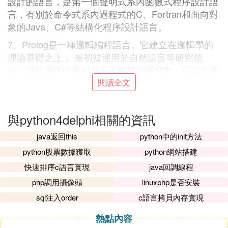
設計的語言，是第一個聲明式系內函數式程序設計語
言，有別於命令式系內過程式的C、Fortran和面向對
象的Java、C#等結構化程序設計語言。
7、Prolog是一種邏輯編程語言。它建立在邏輯學的
理論基礎之上， 最初被運用於自然語言等研究領
域。現已廣泛的應用在人工智慧的研究中，可以用來
建造專家系統、自然語言理解、智能知識庫等。
閱讀全文
同時對一些通常的應用程序的編寫也很有幫助，能夠
比其他的語言更快速地開發程序，因為它的編程方法
與python4delphi相關的資訊
更像是使用邏輯的語言來描述程序。
java返回this
python中的init方法
8、visual foxpro簡稱VFP，同VB、DELPHI一樣都是
python股票數據獲取
python網站搭建
程序開發工具，VFP由於自帶免費的DBF格式的
資料
快速排序c語言實現
java回調線程
庫
，在國內曾經是非常流行的開發語言，現在許多單
位的MIS系統都是用VFP開發的。VFP主要用在小規
php調用攝像頭
linuxphp是否安裝
模企業單位的MIS系統開發，當然也有像工控軟體、
sql注入order
c語言拷貝內存實現
多媒體軟體的開發中。
熱點內容
9、易語言是一門以中文作為程序代碼編程語言，其