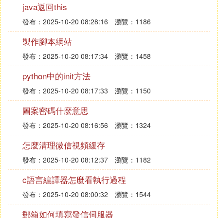
java返回this
以「易」著稱，創始人為吳濤。易語言早期版本的名
字為E語言。其最早的版本的發布可追溯至2000年9
發布：2025-10-20 08:28:16
瀏覽：1186
月11日。創造易語言的初衷是進行用中文來編寫程序
製作腳本網站
的實踐，方便中國人以中國人的思維編寫程序，並不
發布：2025-10-20 08:17:34
瀏覽：1458
用再去學習西方思維。
易語言的誕生極大的降低了編程的門檻和學習的難
python中的init方法
度。從2000年以來，易語言已經發展到一定的規模，
發布：2025-10-20 08:17:33
瀏覽：1150
功能上、用戶數量上都十分可觀。
圖案密碼什麼意思
Ⅱ 現在哪些程序語言火
發布：2025-10-20 08:16:56
瀏覽：1324
學習了很多軟體和編程知識，慢慢地成長為一個雜
怎麼清理微信視頻緩存
家，開發和測試，前端和後台，技術和管理，這20年
發布：2025-10-20 08:12:37
瀏覽：1182
的時間里，全部做了幾遍。從編程語言的角度，我給
大家列一下我所使用過並且用來解決過真實任務或完
c語言編譯器怎麼看執行過程
成過項目的編程語言：C/C++、VB/VBScript、Delph
發布：2025-10-20 08:00:32
瀏覽：1544
i/Pascal、C#、PHP、JavaScript、Java、Python。
目前主要使用後面四種編程語言，由於工作關系，目
郵箱如何填寫發信伺服器