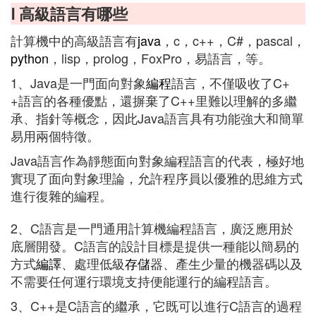
Ⅰ 高級語言有哪些
計算機中的高級語言有
java
，c，c++，C#，pascal，
python
，lisp，prolog，FoxPro，易語言，等。
1、Java是一門面向對象
編程
語言，不僅吸收了C+
+語言的各種優點，還摒棄了C++里難以理解的多繼
承、指針等概念，因此Java語言具有功能強大和簡單
易用兩個特徵。
Java語言作為靜態面向對象編程語言的代表，極好地
實現了面向對象理論，允許程序員以優雅的思維方式
進行復雜的編程。
2、C語言是一門通用計算機編程語言，廣泛應用於
底層開發。C語言的設計目標是提供一種能以簡易的
方式
編譯
、處理低級
存儲
器、產生少量的機器碼以及
不需要任何運行環境支持便能運行的編程語言。
3、C++是C語言的繼承，它既可以進行C語言的過程