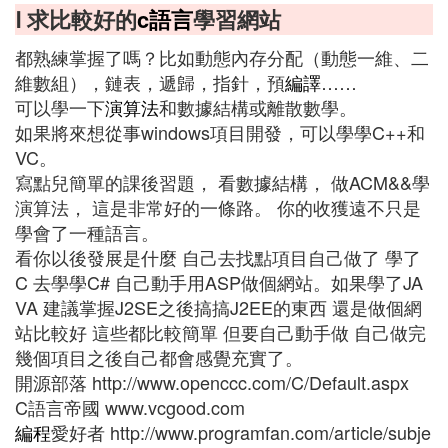
Ⅰ 求比較好的
c語言
學習網站
都熟練掌握了嗎？比如動態內存分配（動態一維、二
維數組），鏈表，遞歸，指針，預
編譯
……
可以學一下
演算法
和數據結構或離散數學。
如果將來想從事windows項目開發，可以學學C++和
VC。
寫點兒簡單的課後習題， 看數據結構， 做ACM&&學
演算法， 這是非常好的一條路。 你的收獲遠不只是
學會了一種語言。
看你以後發展是什麼 自己去找點項目自己做了 學了
C 去學學C# 自己動手用ASP做個網站。如果學了JA
VA 建議掌握J2SE之後搞搞J2EE的東西 還是做個網
站比較好 這些都比較簡單 但要自己動手做 自己做完
幾個項目之後自己都會感覺充實了。
開源部落 http://www.openccc.com/C/Default.aspx
C語言帝國 www.vcgood.com
編程
愛好者 http://www.programfan.com/article/subje