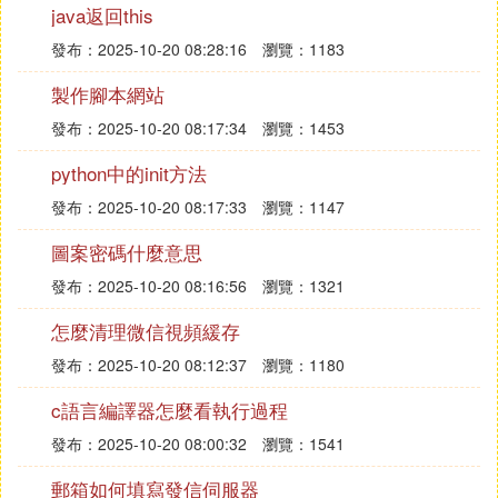
java返回this
Ⅲ 什麼是C語言緩沖區溢出漏洞怎麼利用誰
發布：2025-10-20 08:28:16
瀏覽：1183
可以提供詳細的資料
製作腳本網站
緩沖區溢出漏洞入門介紹
文/hokersome
發布：2025-10-20 08:17:34
瀏覽：1453
一、引言
python中的init方法
不管你是否相信，幾十年來，緩沖區溢出一直引起許
發布：2025-10-20 08:17:33
瀏覽：1147
多嚴重的安全性問題。甚至毫不誇張的說，當前網路
種種安全問題至少有50%源自緩沖區溢出的問題。遠
圖案密碼什麼意思
的不說，一個沖擊波病毒已經令人談溢出色變了。而
發布：2025-10-20 08:16:56
瀏覽：1321
作為一名黑客，了解緩沖區溢出漏洞則是一門必修
課。網上關於溢出的漏洞的文章有很多，但是大多太
怎麼清理微信視頻緩存
深或者集中在一個主題，不適合初學者做一般性了
發布：2025-10-20 08:12:37
瀏覽：1180
解。為此，我寫了這篇文章，主要是針對初學者，對
緩沖區溢出漏洞進行一般性的介紹。
c語言編譯器怎麼看執行過程
緩沖區溢出漏洞是之所以這么多，是在於它的產生是
發布：2025-10-20 08:00:32
瀏覽：1541
如此的簡單。只要C/C++程序員稍微放鬆警惕，他的
郵箱如何填寫發信伺服器
代碼裡面可能就出現了一個緩沖區溢出漏洞，甚至即