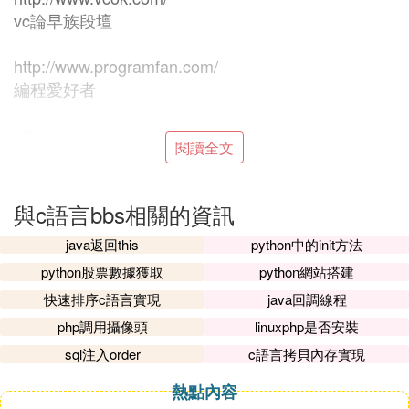
vc論早族段壇
http://www.programfan.com/
編程愛好者
http://www.ddvip.net/
閱讀全文
編程學習
http://www.cstudyhome.com/wenzhang06/default.as
與c語言bbs相關的資訊
p C語言之家
java返回this
python中的init方法
http://ettc.sysu.e.cn/wlkc/shujujiegou/teaching/chapt
python股票數據獲取
python網站搭建
er1/chapter1-1-1.html
快速排序c語言實現
java回調線程
什麼是數穗鉛據結構（1學時）
php調用攝像頭
linuxphp是否安裝
sql注入order
c語言拷貝內存實現
http://www.hyxp.net/index.html
huayu online c語言
熱點內容