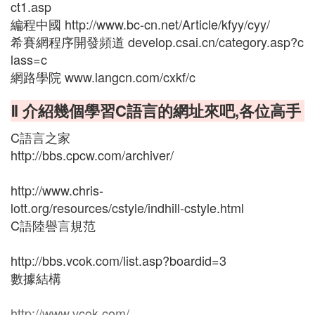
ct1.asp
編程中國 http://www.bc-cn.net/Article/kfyy/cyy/
希賽網程序開發頻道 develop.csai.cn/category.asp?c
lass=c
網路學院 www.langcn.com/cxkf/c
Ⅱ 介紹幾個學習C語言的網址來吧,各位高手
C語言之家
http://bbs.cpcw.com/archiver/
http://www.chris-
lott.org/resources/cstyle/indhill-cstyle.html
C語陸譽言規范
http://bbs.vcok.com/list.asp?boardid=3
數據結構
http://www.vcok.com/