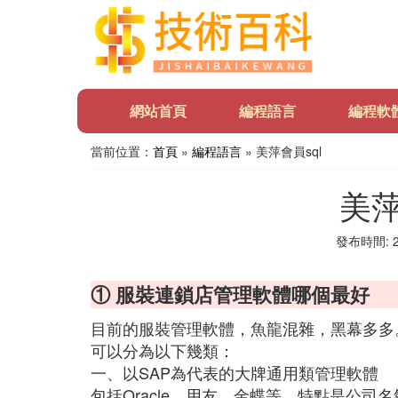
網站首頁
編程語言
編程軟
當前位置：
首頁
»
編程語言
» 美萍會員sql
美萍
發布時間: 20
① 服裝連鎖店管理軟體哪個最好
目前的服裝管理軟體，魚龍混雜，黑幕多多
可以分為以下幾類：
一、以SAP為代表的大牌通用類管理軟體
包括Oracle、用友、金蝶等，特點是公