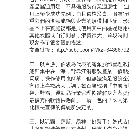
產品屬通用類，不具備服裝行業適應性，在
用上極少成功先例，而且價格昂貴。服飾行
重它們的名氣能夠與企業的規模相匹配，形
基本上在實施後都是只使用其中的基礎應用
其他軟體或自行開發，浪費很大。前段時間，
現象作了很客觀的描述。
文章鏈接：http://tieba..com/f?kz=6438679
二、以百勝、伯駿為代表的海派服飾管理軟
總部集中在上海，背靠江浙服裝產業，優點
局廣，操作使用也簡單，但無法滿足服飾企
宣傳上喜歡誇大其詞，如百勝號稱「中國市
裝、鞋帽、運動品行業管理軟體解決方案提
最優秀的軟體供應商」，清一色的「國內第
化擅長宣傳的傳統所決定的。
三、以訊爾、羅斯、易神（好幫手）為代表
此類軟體總部集中在廣州，廣東人崇尚少說