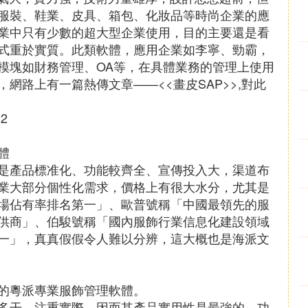
服裝、鞋業、皮具、箱包、化妝品等時尚企業的應
業中只有少數的超大型企業使用，目的主要還是看
式重於實質。此類軟體，應用企業如李寧、勁霸，
模塊如財務管理、OA等，在具體業務的管理上使用
網路上有一篇熱傳文章——<<畫皮SAP>>,對此
22
體
是產品標准化、功能較齊全、宣傳投入大，渠道布
業大部分個性化需求，價格上有很大水分，尤其是
場佔有率排名第一」、歐普號稱「中國最領先的服
供商」、伯駿號稱「國內服飾行業信息化建設領域
一」，真真假假令人難以分辨，這大概也是海派文
的粵派專業服飾管理軟體。
多干，注重實際，因而其產品實用性是最強的，功