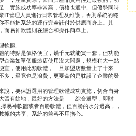
足，實施成功率非常高，價格也適中。但優勢同時
業IT管理人員進行日常管理及維護，否則系統的穩
你不能把系統的運行完全託付於供應商身上。其
，而易神軟體則在綜合和操作簡單上。
理軟體。
體的特點是價格便宜，幾千元就能買一套，但功能
型企業如單個服裝店使用沒大問題，規模稍大一點
便宜，使用此類軟體，一旦加盟店數量上了十來
不多，畢竟也是浪費，更要命的是耽誤了企業的發
來說，要保證選用的管理軟體成功實施，切合自身
大留有餘地，最好的方法是——綜合選型，即財
選擇易神軟體或者百勝軟體，但百勝的水分過高，，
數據的共享、系統的兼容不用擔心。