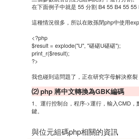
在下面例子中就是 55 分割 B4 55 B4 55 55
這種情況很多，所以在敗孫閉php中使用exp
<?php
$result = explode("U", "碪碪U碪碪");
print_r($result);
?>
我也碰到這問題了，正在研究字母解決察裂
⑵ php 將中文轉換為GBK編碼
1、運行控制台，程序->運行，輸入CMD，點
鍵。
與位元組碼php相關的資訊