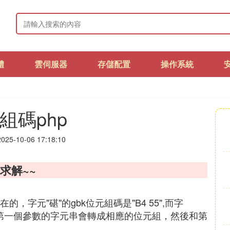
體
雲伺服器
存儲配置
操作系統
組碼php
25-10-06 17:18:10
，求解~~
，字元"碪"的gbk位元組碼是"B4 55",而字
e函數中第一個參數的字元串會轉成相應的位元組，然後和第