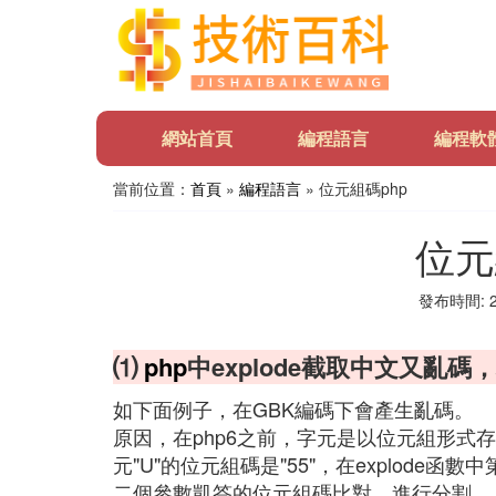
網站首頁
編程語言
編程軟
當前位置：
首頁
»
編程語言
» 位元組碼php
位元
發布時間: 20
⑴
php
中explode截取中文又亂碼
如下面例子，在GBK編碼下會產生亂碼。
原因，在php6之前，字元是以位元組形式存在的
元"U"的位元組碼是"55"，在explod
二個參數凱答的位元組碼比對，進行分割。